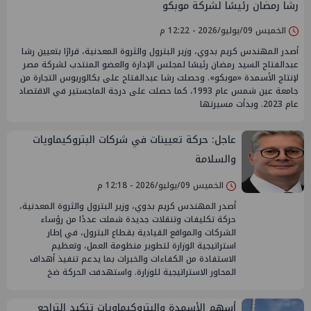
رشا رمضان رئيسًا لشركة موبكو
الخميس 09/يوليو/2026 - 12:22 م
أصدر المهندس كريم بدوي، وزير البترول والثروة المعدنية، قرارًا بتعيين رشا
عبدالفتاح السيد رمضان رئيسًا لمجلس الإدارة والعضو المنتدب لشركة مصر
لإنتاج الأسمدة «موبكو». وحصلت رشا عبدالفتاح على بكالوريوس التجارة من
جامعة عين شمس عام 1993، كما حصلت على درجة الماجستير في الاقتصاد
عام 2023. وبدأت مسيرتها
عاجل: حركة تعيينات في شركات البتروكيماويات
والسلامة
الخميس 09/يوليو/2026 - 12:18 م
أصدر المهندس كريم بدوي، وزير البترول والثروة المعدنية،
حركة تكليفات وتنقلات جديدة شملت عددًا من رؤساء
الشركات والمواقع القيادية بقطاع البترول، في إطار
استراتيجية الوزارة لتطوير منظومة العمل، وتعظيم
الاستفادة من الكفاءات والخبرات بما يدعم تنفيذ أهداف
المحاور الاستراتيجية للوزارة. واستهدفت الحركة ضخ
أسهم الأسمدة والبتروكيماويات تتكبد التراجع