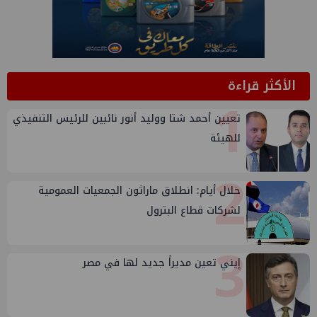
الأكثر قراءة
1
تعيين أحمد شتا ووليد أنور نائبين للرئيس التنفيذي
للهيئة
2
خلال أيام: انطلاق ماراثون الجمعيات العمومية
لشركات قطاع البترول
3
إيني تعين مديراً جديد لها في مصر