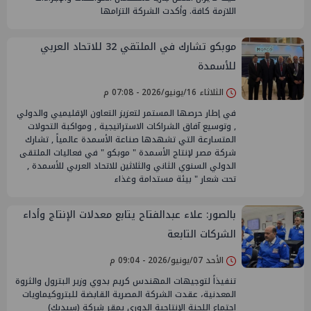
اللازمة كافة. ​وأكدت الشركة التزامها
موبكو تشارك في الملتقي 32 للاتحاد العربي
للأسمدة
الثلاثاء 16/يونيو/2026 - 07:08 م
في إطار حرصها المستمر لتعزيز التعاون الإقليميي والدولي
, وتوسيع آفاق الشراكات الاستراتيجية , ومواكبة التحولات
المتسارعة التي تشهدها صناعة الأسمدة عالمياً , تشارك
شركة مصر لإنتاج الأسمدة " موبكو " في فعاليات الملتقى
الدولي السنوي الثاني والثلاثين للاتحاد العربي للأسمدة ,
تحت شعار " بيئة مستدامة وغذاء
بالصور: علاء عبدالفتاح يتابع معدلات الإنتاج وأداء
الشركات التابعة
الأحد 07/يونيو/2026 - 09:04 م
تنفيذاً لتوجيهات المهندس كريم بدوي وزير البترول والثروة
المعدنية، عقدت الشركة المصرية القابضة للبتروكيماويات
اجتماع اللجنة الإنتاجية الدوري بمقر شركة (سيدبك)