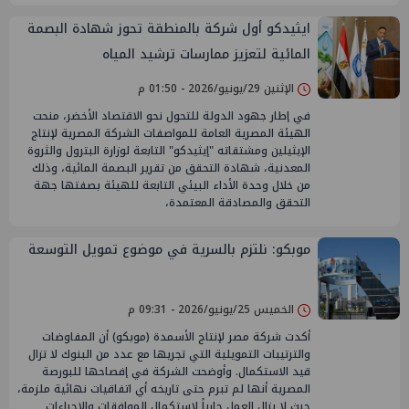
ايثيدكو أول شركة بالمنطقة تحوز شهادة البصمة
المائية لتعزيز ممارسات ترشيد المياه
الإثنين 29/يونيو/2026 - 01:50 م
في إطار جهود الدولة للتحول نحو الاقتصاد الأخضر، منحت
الهيئة المصرية العامة للمواصفات الشركة المصرية لإنتاج
الإيثيلين ومشتقاته "إيثيدكو" التابعة لوزارة البترول والثروة
المعدنية، شهادة التحقق من تقرير البصمة المائية، وذلك
من خلال وحدة الأداء البيئي التابعة للهيئة بصفتها جهة
التحقق والمصادقة المعتمدة،
موبكو: نلتزم بالسرية في موضوع تمويل التوسعة
الخميس 25/يونيو/2026 - 09:31 م
أكدت شركة مصر لإنتاج الأسمدة (موبكو) أن المفاوضات
والترتيبات التمويلية التي تجريها مع عدد من البنوك لا تزال
قيد الاستكمال. ​وأوضحت الشركة في إفصاحها للبورصة
المصرية أنها لم تبرم حتى تاريخه أي اتفاقيات نهائية ملزمة،
حيث لا يزال العمل جارياً لاستكمال الموافقات والإجراءات