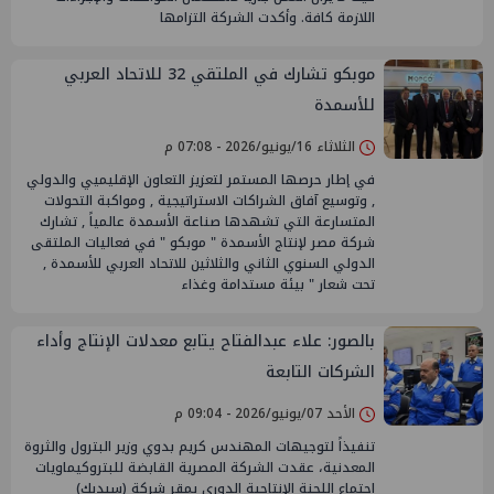
اللازمة كافة. ​وأكدت الشركة التزامها
موبكو تشارك في الملتقي 32 للاتحاد العربي
للأسمدة
الثلاثاء 16/يونيو/2026 - 07:08 م
في إطار حرصها المستمر لتعزيز التعاون الإقليميي والدولي
, وتوسيع آفاق الشراكات الاستراتيجية , ومواكبة التحولات
المتسارعة التي تشهدها صناعة الأسمدة عالمياً , تشارك
شركة مصر لإنتاج الأسمدة " موبكو " في فعاليات الملتقى
الدولي السنوي الثاني والثلاثين للاتحاد العربي للأسمدة ,
تحت شعار " بيئة مستدامة وغذاء
بالصور: علاء عبدالفتاح يتابع معدلات الإنتاج وأداء
الشركات التابعة
الأحد 07/يونيو/2026 - 09:04 م
تنفيذاً لتوجيهات المهندس كريم بدوي وزير البترول والثروة
المعدنية، عقدت الشركة المصرية القابضة للبتروكيماويات
اجتماع اللجنة الإنتاجية الدوري بمقر شركة (سيدبك)