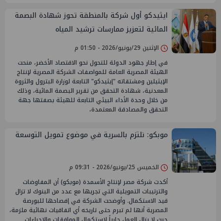
ايثيدكو أول شركة بالمنطقة تحوز شهادة البصمة
المائية لتعزيز ممارسات ترشيد المياه
الإثنين 29/يونيو/2026 - 01:50 م
في إطار جهود الدولة للتحول نحو الاقتصاد الأخضر، منحت
الهيئة المصرية العامة للمواصفات الشركة المصرية لإنتاج
الإيثيلين ومشتقاته "إيثيدكو" التابعة لوزارة البترول والثروة
المعدنية، شهادة التحقق من تقرير البصمة المائية، وذلك
من خلال وحدة الأداء البيئي التابعة للهيئة بصفتها جهة
التحقق والمصادقة المعتمدة،
موبكو: نلتزم بالسرية في موضوع تمويل التوسعة
الخميس 25/يونيو/2026 - 09:31 م
أكدت شركة مصر لإنتاج الأسمدة (موبكو) أن المفاوضات
والترتيبات التمويلية التي تجريها مع عدد من البنوك لا تزال
قيد الاستكمال. ​وأوضحت الشركة في إفصاحها للبورصة
المصرية أنها لم تبرم حتى تاريخه أي اتفاقيات نهائية ملزمة،
حيث لا يزال العمل جارياً لاستكمال الموافقات والإجراءات