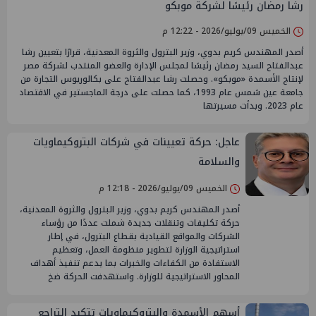
رشا رمضان رئيسًا لشركة موبكو
الخميس 09/يوليو/2026 - 12:22 م
أصدر المهندس كريم بدوي، وزير البترول والثروة المعدنية، قرارًا بتعيين رشا
عبدالفتاح السيد رمضان رئيسًا لمجلس الإدارة والعضو المنتدب لشركة مصر
لإنتاج الأسمدة «موبكو». وحصلت رشا عبدالفتاح على بكالوريوس التجارة من
جامعة عين شمس عام 1993، كما حصلت على درجة الماجستير في الاقتصاد
عام 2023. وبدأت مسيرتها
عاجل: حركة تعيينات في شركات البتروكيماويات
والسلامة
الخميس 09/يوليو/2026 - 12:18 م
أصدر المهندس كريم بدوي، وزير البترول والثروة المعدنية،
حركة تكليفات وتنقلات جديدة شملت عددًا من رؤساء
الشركات والمواقع القيادية بقطاع البترول، في إطار
استراتيجية الوزارة لتطوير منظومة العمل، وتعظيم
الاستفادة من الكفاءات والخبرات بما يدعم تنفيذ أهداف
المحاور الاستراتيجية للوزارة. واستهدفت الحركة ضخ
أسهم الأسمدة والبتروكيماويات تتكبد التراجع