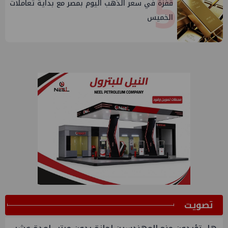
5
قفزة في سعر الذهب اليوم بمصر مع بداية تعاملات
الخميس
ﺗﺼﻮﻳﺖ