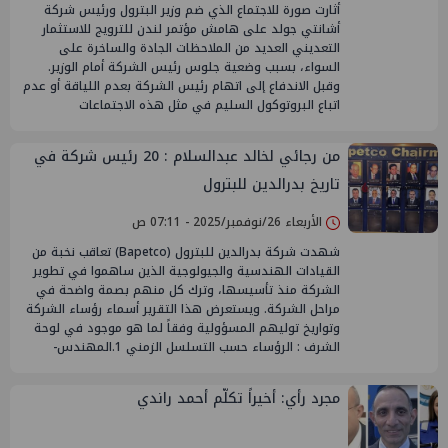
أثارت صورة للاجتماع الذي ضم وزير البترول ورئيس شركة
أشانتي جولد على هامش مؤتمر لندن للترويج للاستثمار
التعديني العديد من الملاحظات الجادة والساخرة على
السواء، بسبب وضعية جلوس رئيس الشركة أمام الوزير.
وقبل الاندفاع إلى اتهام رئيس الشركة بعدم اللياقة أو عدم
اتباع البروتوكول السليم في مثل هذه الاجتماعات
من رجائي لخالد عبدالسلام : 20 رئيس شركة في
تاريخ بدرالدين للبترول
الأربعاء 26/نوفمبر/2025 - 07:11 ص
شهدت شركة بدرالدين للبترول (Bapetco) تعاقب نخبة من
القيادات الهندسية والجيولوجية الذين ساهموا في تطوير
الشركة منذ تأسيسها، وترك كل منهم بصمة واضحة في
مراحل الشركة. ويستعرض هذا التقرير أسماء رؤساء الشركة
وتواريخ توليهم المسؤولية وفقاً لما هو موجود في لوحة
الشرف : الرؤساء حسب التسلسل الزمني 1.المهندس-
مجرد رأي: أخيراً تكلّم أحمد راندي