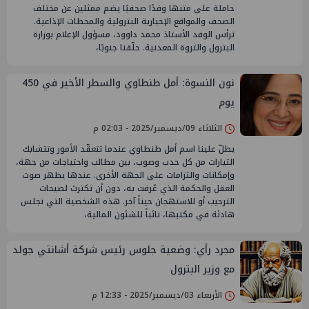
حاملة على متنها وفدًا صحفيًا يضم ممثلين عن مختلف
الصحف والمواقع الإخبارية البترولية والمحطات الإذاعية.
ترأس الوفد الأستاذ محمد داوود، مسؤول الإعلام بوزارة
البترول والثروة المعدنية. حلّقنا جنوبًا،
نون النسوة: أمل طنطاوي والسطر الأخير في 450
يوم
الثلاثاء 09/ديسمبر/2025 - 02:03 م
يطلّ علينا اسم أمل طنطاوي عندما تتعقّد الأمور وتتشابك
التيارات من كل حدب وصوب، بين مطالب واحتياجات من جهة،
وإمكانات والتزامات على الجهة الأخرى. عندها يظهر صوت
العقل والحكمة الذي عُرفت به، دون أن تكترث لصيحات
الترحيب أو للاستهجان حيناً آخر. هذه الشخصية التي تجلس
هادئة في مكتبها، نائباً للشئون المالية،
مجرد رأي: وضعية جلوس رئيس شركة أشانتي جولد
مع وزير البترول
الأربعاء 03/ديسمبر/2025 - 12:33 م