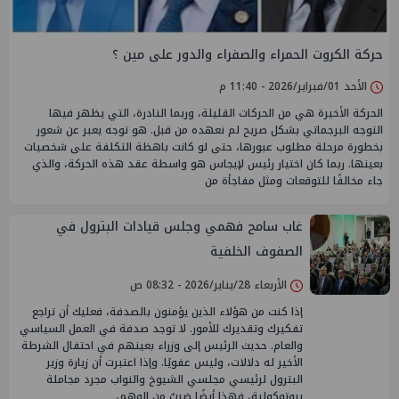
حركة الكروت الحمراء والصفراء والدور على مين ؟
الأحد 01/فبراير/2026 - 11:40 م
الحركة الأخيرة هي من الحركات القليلة، وربما النادرة، التي يظهر فيها
التوجه البرجماتي بشكل صريح لم نعهده من قبل. هو توجه يعبر عن شعور
بخطورة مرحلة مطلوب عبورها، حتى لو كانت باهظة التكلفة على شخصيات
بعينها. ربما كان اختيار رئيس لإيجاس هو واسطة عقد هذه الحركة، والذي
جاء مخالفًا للتوقعات ومثل مفاجأة من
غاب سامح فهمي وجلس قيادات البترول في
الصفوف الخلفية
الأربعاء 28/يناير/2026 - 08:32 ص
إذا كنت من هؤلاء الذين يؤمنون بالصدفة، فعليك أن تراجع
تفكيرك وتقديرك للأمور. لا توجد صدفة في العمل السياسي
والعام. حديث الرئيس إلى وزراء بعينهم في احتفال الشرطة
الأخير له دلالات، وليس عفويًا. وإذا اعتبرت أن زيارة وزير
البترول لرئيسي مجلسي الشيوخ والنواب مجرد مجاملة
بروتوكولية، فهذا أيضًا ضربٌ من الوهم،