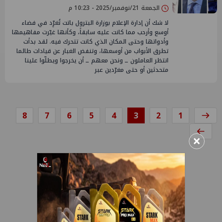
الجمعة 21/نوفمبر/2025 - 10:23 م
لا شك أن إدارة الإعلام بوزارة البترول باتت تُغرِّد في فضاء
أوسع وأرحب مما كانت عليه سابقاً، وكأنها غيّرت مفاهيمها
وأدواتها وحتى المكان الذي كانت تتحرك فيه. لقد بدأت
تطرق الأبواب من أوسعها، وتنفض الغبار عن قيادات طالما
انتظر العاملون ــ ونحن معهم ــ أن يخرجوا ويطلّوا علينا
متحدثين أو حتى مغرّدين عبر
8
7
6
5
4
3
2
1
×