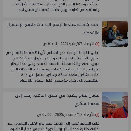
التفكير، ومنها الكبير الذي يجب أن نتفهمه ونتأمل فيه
ونستفيد من تجاربه. وبين طيات قصة عامٍ مضى نجد
أحمد شحاتة…عندما ترسم البدايات ملامح الإستقرار
والنهضة
الأربعاء 07/يناير/2026 - 01:14 ص
تبقى القيادة الواعية حجر الأساس لأي نهضة حقيقية، وحين
تمتزج بالحكمة والعدل والقدرة على تحويل التحديات إلى
فرص، تصنع واقعًا مختلفًا يلمسه الجميع. وفي هذا الإطار
يبرز اسم المحاسب أحمد شحاتة بوصفه أحد القيادات التي
أعادت تشكيل ملامح شركة أبسكو، لتنتقل من حالة
التهميش إلى كيان مؤسسي فاعل يحظى بالاحترام
عثمان علام يكتب: في حضرة الذهب..رحلة إلى
منجم السكري
الأربعاء 17/ديسمبر/2025 - 07:00 ص
كانت الساعة تشير إلى الثالثة عصر يوم الاثنين الماضي، حين
أقلعت طائرة خدمات البترول الجوية pas من مطار القاهرة،