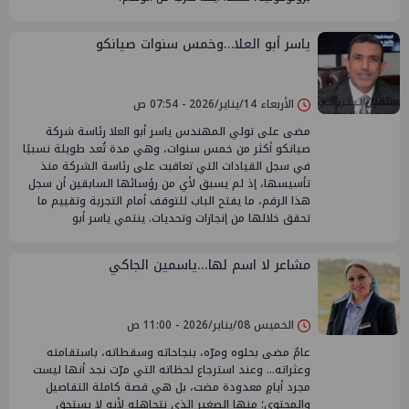
ياسر أبو العلا…وخمس سنوات صيانكو
الأربعاء 14/يناير/2026 - 07:54 ص
مضى على تولي المهندس ياسر أبو العلا رئاسة شركة
صيانكو أكثر من خمس سنوات، وهي مدة تُعد طويلة نسبيًا
في سجل القيادات التي تعاقبت على رئاسة الشركة منذ
تأسيسها، إذ لم يسبق لأي من رؤسائها السابقين أن سجل
هذا الرقم، ما يفتح الباب للتوقف أمام التجربة وتقييم ما
تحقق خلالها من إنجازات وتحديات. ينتمي ياسر أبو
مشاعر لا اسم لها...ياسمين الجاكي
الخميس 08/يناير/2026 - 11:00 ص
عامٌ مضى بحلوه ومرّه، بنجاحاته وسقطاته، باستقامته
وعثراته… وعند استرجاع لحظاته التي مرّت نجد أنها ليست
مجرد أيامٍ معدودة مضت، بل هي قصة كاملة التفاصيل
والمحتوى؛ منها الصغير الذي نتجاهله لأنه لا يستحق