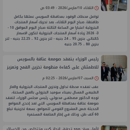
الثلاثاء 10/مارس/2026 - 03:49 ص
تواصل محطات الوقود بمحافظة السويس عملها بكامل
طاقتها، صباح اليوم الثلاثاء، بعد تحريك أسعار المنتجات
البترولية اعتبارا من الساعة الثالثة صباح اليوم الموافق 10 -
3- 2026 زيادة أسعار المنتجات البترولية لتكون الاسعار
كالتالي. بنزين 95 .. 24 جنيه - لتر بنزين 92 .. 22.25 جنيه - لتر
بنزين 80 .. 20.75 جنيه
رئيس الوزراء يتفقد صومعة عتاقة بالسويس
للاطمئنان على كفاءة منظومة تخزين القمح وتعزيز
المخزون الاستراتيجي
السبت 07/مارس/2026 - 02:25 م
عقب تفقده محطة تداول وتخزين المنتجات البترولية والغاز
الطبيعي المسال بميناء سوميد البترولي بالعين السخنة،
توجه الدكتور مصطفى مدبولي، رئيس مجلس الوزراء، لتفقد
صومعة عتاقة بمحافظة السويس، التي تعد إحدى الصوامع
الحديثة ضمن المشروع القومي للصوامع، بسعة تخزينية تبلغ
60 ألف طن، وذلك في إطار المتابعة المستمرة
لأول مرة: sso تحقق إنجاز كبير وتتخلص من الخسائر