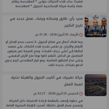
تعقيدًا. بدأت هذه التحركات بتولي: * المهندسة ريهام
علفة رئاسة شركة الإسكندرية للبترول * المهندسة
مجرد رأي: طارق وشحاته ورشاد...فصل جديد في
تاريخ التكرير
الأربعاء 29/أبريل/2026 - 01:28 ص
ربما هناك أعمال في قطاع البترول، لا تحسب بحجم الإنتاج أو
الأرقام والأرباح، بل تقاس بقدرة هذه الكيانات على تصعيد
أبنائها إلى أعلى درجات القيادة، ومنح الفرصة لمن يعرفون
التفاصيل من الداخل، لأنهم كانوا يوماً ملح الأرض الحقيقي .
وعلى مدار الشهور الماضية، ومع قرار المهندس كريم بدوي
الدفع بقيادات جديدة لثلاث
حركة تغييرات في أنابيب البترول والهيئة تتحرك
لضبط العمل
الخميس 23/أبريل/2026 - 02:27 ص
في خطوة وُصفت بالمهمة لإعادة الانضباط داخل الشركة
وتصحيح مسار العمل داخلها، أصدرت الهيئة المصرية العامة