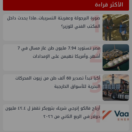
الأكثر قراءة
1
صورة البرجولة وعفريتة التسريبات..ماذا يحدث داخل
المكتب الفني للوزير؟
2
مصر تستورد 7.94 مليون طن غاز مسال في 7
أشهر..وأمريكا تهيمن على الإمدادات
3
أكبا تبدأ تصدير 60 ألف طن من زيوت المحركات
البحرية للأسواق الخارجية
4
أرباح فالكو إنرجي شريك بتروبكر تقفز ل ٤٢.٤ مليون
دولار في الربع الثاني من ٢٠٢٦