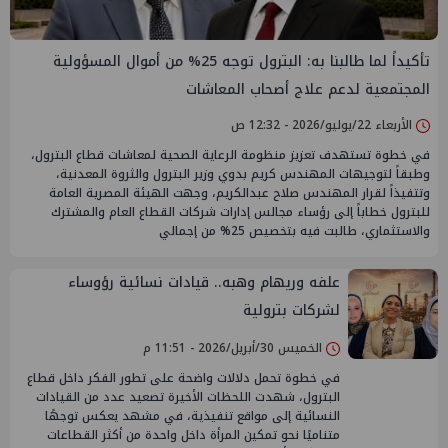
تأكيداً لما طالبنا به: البترول توجه 25% من أموال المسؤولية
المجتمعية لدعم علاج أصحاب المعاشات
الأربعاء 22/يوليو/2026 - 12:32 ص
في خطوة تستهدف تعزيز منظومة الرعاية الصحية لمعاشات قطاع البترول،
وطبقاً لتوجيهات المهندس كريم بدوي وزير البترول والثروة المعدنية،
وتتفيذاً لقرار المهندس صلاح عبدالكريم، وجهت الهيئة المصرية العامة
للبترول خطاباً إلى رؤساء مجالس إدارات شركات القطاع العام والمشترك
والاستثماري، طالبت فيه بتخصيص 25% من إجمالي
علفه وريهام وهبه.. قيادات نسائية رؤوساء
لشركات بترولية
الخميس 30/أبريل/2026 - 11:51 م
في خطوة تحمل دلالات واضحة على تطور الفكر داخل قطاع
البترول، شهدت اللحظات الأخيرة تصعيد عدد من القيادات
النسائية إلى مواقع تنفيذية، في مشهد يعكس توجهًا
متناميًا نحو تمكين المرأة داخل واحدة من أكثر القطاعات