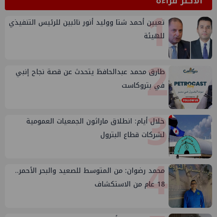
الأكثر قراءة
1
تعيين أحمد شتا ووليد أنور نائبين للرئيس التنفيذي
للهيئة
2
طارق محمد عبدالحافظ يتحدث عن قصة نجاح إنبي
في بتروكاست
3
خلال أيام: انطلاق ماراثون الجمعيات العمومية
لشركات قطاع البترول
4
محمد رضوان: من المتوسط للصعيد والبحر الأحمر..
18 عام من الاستكشاف