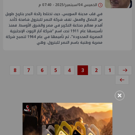
الخميس 04/سبتمبر/2025 - 07:40 م
في قلب مدينة السويس، حيث تختلط رائحة البحر بتاريخ طويل
من النضال والعمل، تقف شركة النصر للبترول شامخة كأحد
أقدم معالم صناعة التكرير في مصر والشرق الأوسط. فمنذ
تأسيسها عام 1911 تحت اسم “شركة آبار الزيوت الإنجليزية
المصرية المحدودة”، ثم تأميمها في عام 1964 لتصبح شركة
مصرية وطنية باسم النصر للبترول، وهي
8
7
6
5
4
3
2
1
×