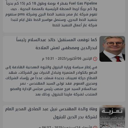
Fuel Gas Pipeline بقطر 4 بوصة وطول 18 كم (15 كم بحرياً
و3 كم برياً) لربط المحطة الرئيسية بالمنصة البحرية . حيث
تقوم شركة غاز مصر بتنفيذ الخط البري وشركة pms ستقوم
بتنفيذ الخط البحري، وستصل مواسير الخط خلال ايام لتبدا
شركة غاز أعمال التنفيذ للخط
كما توقعت المستقبل: خالد عبدالسلام رئيساً
لبدرالدين ومصطفى لعش الملاحة
الإثنين 06/أكتوبر/2025 - 10:31 م
في إطار سياسة وزارة البترول والثروة المعدنية الهادفة إلى
الدفع بالكوادر المتميزة وتبادل الخبرات بين الشركات، شهد
القطاع حركة تعيينات جديدة شملت عدداً من رؤساء الشركات
ومديري العموم. فقد تولى السيد المهندس - نصر
عبدالسلام السيد فرج منصب رئيس مجلس الإدارة والعضو
المنتدب لشركة مارينا للبترول، وذلك بعد
وفاة والدة المهندس نبيل عبد الصادق المدير العام
لشركة بدر الدين للبترول
الأربعاء 24/سبتمبر/2025 - 06:37 م