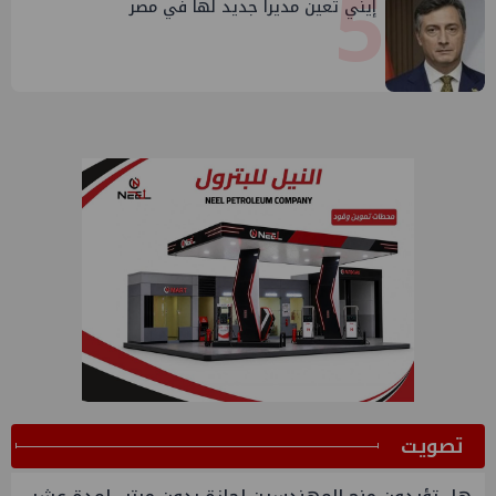
5
إيني تعين مديراً جديد لها في مصر
ﺗﺼﻮﻳﺖ