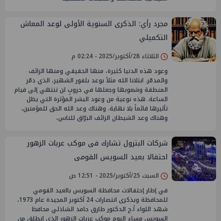
مجرد رأي: الذكرى السنوية الأولى لوعد المعاش
التكميلي
الثلاثاء 28/أكتوبر/2025 - 02:24 م
وعود هذه الدنيا كثيرة، منها الحقيقي ومنها الزائف
والمدمّر. ابتلانا الله مثلاً بوعد بلفور الشهير، الذي دمّر
المنطقة وشعوبها وجعلها في حروبٍ لن تنتهي إلى قيام
الساعة. هذه نوعية من وعود البشر المؤثرة التي يظل
تأثيرها قائماً بلا نهاية. وهناك وعد الله الحق للمؤمنين،
وهناك وعد الشيطان الزائف البرّاق للناس،
شركات البترول تشارك فى موكب عربات الزهور
احتفالا بعيد السويس القومى
السبت 25/أكتوبر/2025 - 12:51 ص
في إطار إحتفالات محافظة السويس بالعيد القومي
للمحافظة وبذكرى انتصارات 24 أكتوبر المجيدة عام 1973،
شهد اللواء أ.ح الدكتور طارق حامد الشاذلي محافظ
السويس مساء اليوم موكب عربات الزهور الذي انطلق من