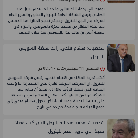
توفيت الي رحمة الله تعالي والدة المهندس نبيل عبد
الصادق رئيس الشركة العامة للبترول السابق والمدير العام
لشركة بدر الدين للبترول. وسيتم تشيع الجنازة غدا الخميس
بعد صلاة الظهر من مسجد حمزة بالسويس. والعزاء فى
جمعية أنس بن مالك غدا بالسويس بعد صلاة المغرب .
شخصيات: هشام فتحي..رائد نهضة السويس
للبترول
الخميس 11/سبتمبر/2025 - 08:54 ص
أثبتت تجربة المهندس هشام فتحي، رئيس شركة السويس
للبترول، أن الشركات العريقة قادرة على التجدد إذا ما وُجدت
القيادة التي تمتلك الرؤية والإرادة. فبعد أن تجاوز عمر
الشركة قرنًا من الزمان، كانت ملامح التقادم تفرض نفسها
على بنيتها التحتية ومنشآتها، لكن دخول هشام فتحي إلى
موقع القيادة فتح صفحة جديدة في تاريخ
شخصيات: محمد عبدالله..الرجل الذي كتب فصلًا
جديدًا في تاريخ النصر للبترول