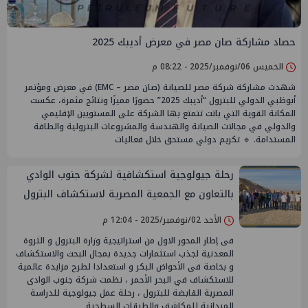
حصاد مشاركة صان مصر في معرض أديبك 2025
الخميس 06/نوفمبر/2025 - 08:22 م
شهدت مشاركة شركة مصر للصيانة (صان مصر – EMC) في معرض ومؤتمر
أبوظبي الدولي للبترول “أديبك 2025” حضورًا مميزًا ونتائج مثمرة، عكست
المكانة القوية التي باتت تتمتع بها الشركة على المستويين الإقليمي
والدولي في مجالات الصيانة والهندسة والمشروعات البترولية والطاقة
المستدامة. 🔹 تكريم دولي مستحق خلال فعاليات
رحلة جيولوجية استكشافية لشركة جنوب الوادي
بالتعاون مع الجمعية المصرية لاستكشاف البترول
وأساتذة الجامعات
الأحد 02/نوفمبر/2025 - 12:04 م
فى إطار المحور الاول من استراتيجية وزارة البترول و الثروة
المعدنية لجذب استثمارات جديدة بمجال البحث والاستكشاف
و بخاصة فى الأحواض البكر و استعدادا لطرح مزايدة عالمية
للاستكشاف في البحر الأحمر ، نظمت شركة جنوب الوادى
المصرية القابضة للبترول ، رحلة عمل جيولوجية للدراسة
الميدانية للمكاشف والطبقات السطحية