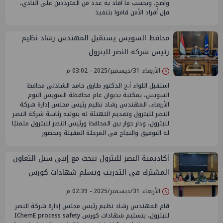
واضح. وبحسب ما أفاد به عدد من المترددين على النادي،
فإن أفراد الأمن قاموا بتنفيذ
محافظ السويس يستقبل المهندس رشاد نظيم
رئيس شركة النصر للبترول
الأربعاء 31/ديسمبر/2025 - 03:02 م
استقبل اللواء أ.ح الدكتور طارق حامد الشاذلي محافظ
السويس، بمكتبة بديوان عام محافظة السويس اليوم
الأربعاء، المهندس رشاد نظيم رئيس مجلس إدارة شركة
النصر للبترول وتقديم التهنئة له بتوليه رئاسة شركة النصر
للبترول، ودار حوار بين المحافظ ورئيس النصر للبترول متمنيًا
له التوفيق والنجاح فى المرحلة المقبلة وبحضور
أكاديمية النصر للبترول تبحث مع إنبى سبل التعاون
المشترك فى التدريب وتسلم شهادات كورس
IChemE
الأربعاء 31/ديسمبر/2025 - 02:39 م
قام المهندس رشاد نظيم رئيس مجلس إدارة شركة النصر
للبترول، بتسليم شهادات كورس IChemE process safety