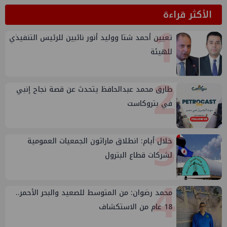
الأكثر قراءة
1
تعيين أحمد شتا ووليد أنور نائبين للرئيس التنفيذي
للهيئة
2
طارق محمد عبدالحافظ يتحدث عن قصة نجاح إنبي
في بتروكاست
3
خلال أيام: انطلاق ماراثون الجمعيات العمومية
لشركات قطاع البترول
4
محمد رضوان: من المتوسط للصعيد والبحر الأحمر..
18 عام من الاستكشاف