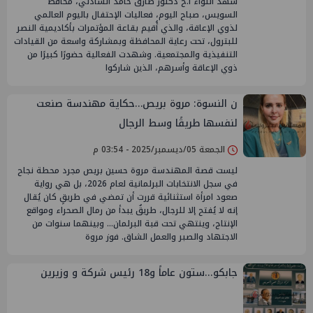
شهد اللواء أ.ح دكتور طارق حامد الشاذلي، محافظ
السويس، صباح اليوم، فعاليات الإحتفال باليوم العالمي
لذوي الإعاقة، والذي أُقيم بقاعة المؤتمرات بأكاديمية النصر
للبترول، تحت رعاية المحافظة وبمشاركة واسعة من القيادات
التنفيذية والمجتمعية. وشهدت الفعالية حضورًا كبيرًا من
ذوي الإعاقة وأسرهم، الذين شاركوا
ن النسوة: مروة بريص…حكاية مهندسة صنعت
لنفسها طريقًا وسط الرجال
الجمعة 05/ديسمبر/2025 - 03:54 م
ليست قصة المهندسة مروة حسين بريص مجرد محطة نجاح
في سجل الانتخابات البرلمانية لعام 2026، بل هي رواية
صعود امرأة استثنائية قررت أن تمضي في طريقٍ كان يُقال
إنه لا يُفتح إلا للرجال، طريقٌ يبدأ من رمال الصحراء ومواقع
الإنتاج، وينتهي تحت قبة البرلمان… وبينهما سنوات من
الاجتهاد والصبر والعمل الشاق. فوز مروة
جابكو...ستون عاماً و18 رئيس شركة و وزيرين