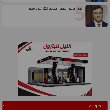
5
إيني تعين مديراً جديد لها في مصر
ﺗﺼﻮﻳﺖ