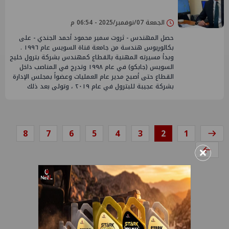
الجمعة 07/نوفمبر/2025 - 06:54 م
حصل المهندس - ثروت سمير محمود أحمد الجندي - على
بكالوريوس هندسة من جامعة قناة السويس عام ١٩٩٦ .
وبدأ مسيرته المهنية بالقطاع كمهندس بشركة بترول خليج
السويس (جابكو) في عام ۱۹۹۸ وتدرج في المناصب داخل
القطاع حتى أصبح مدير عام العمليات وعضواً بمجلس الإدارة
بشركة عجيبة للبترول في عام ٢٠١٩ ، وتولى بعد ذلك
8
7
6
5
4
3
2
1
×