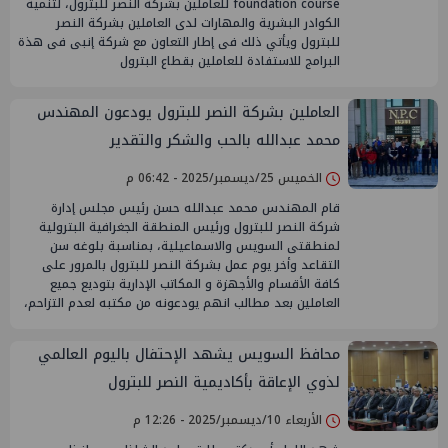
foundation course للعاملين بشركة النصر للبترول، لتنمية
الكوادر البشرية والمهارات لدى العاملين بشركة النصر
للبترول ويأتي ذلك فى إطار التعاون مع شركة إنبى فى هذة
البرامج للاستفادة للعاملين بقطاع البترول
العاملين بشركة النصر للبترول يودعون المهندس
محمد عبدالله بالحب والشكر والتقدير
الخميس 25/ديسمبر/2025 - 06:42 م
قام المهندس محمد عبدالله حسن رئيس مجلس إدارة
شركة النصر للبترول ورئيس المنطقة الجغرافية البترولية
لمنطقتى السويس والاسماعيلية، بمناسبة بلوغه سن
التقاعد وأخر يوم عمل بشركة النصر للبترول بالمرور على
كافة الأقسام والأجهزة و المكاتب الإدارية بتوديع جميع
العاملين بعد مطالب انهم يودعونه من مكتبه لعدم التزاحم،
محافظ السويس يشهد الإحتفال باليوم العالمي
لذوي الإعاقة بأكاديمية النصر للبترول
الأربعاء 10/ديسمبر/2025 - 12:26 م