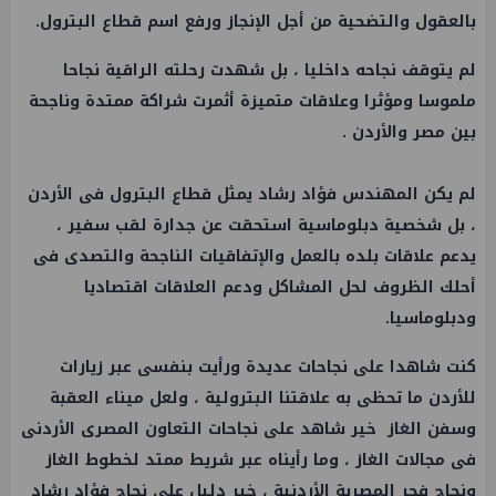
بالعقول والتضحية من أجل الإنجاز ورفع اسم قطاع البترول.
لم يتوقف نجاحه داخليا ، بل شهدت رحلته الراقية نجاحا
ملموسا ومؤثرا وعلاقات متميزة أثمرت شراكة ممتدة وناجحة
بين مصر والأردن .
لم يكن المهندس فؤاد رشاد يمثل قطاع البترول فى الأردن
، بل شخصية دبلوماسية استحقت عن جدارة لقب سفير ،
يدعم علاقات بلده بالعمل والإتفاقيات الناجحة والتصدى فى
أحلك الظروف لحل المشاكل ودعم العلاقات اقتصاديا
ودبلوماسيا.
كنت شاهدا على نجاحات عديدة ورأيت بنفسى عبر زيارات
للأردن ما تحظى به علاقتنا البترولية ، ولعل ميناء العقبة
وسفن الغاز خير شاهد على نجاحات التعاون المصرى الأردنى
فى مجالات الغاز ، وما رأيناه عبر شريط ممتد لخطوط الغاز
ونجاح فجر المصرية الأردنية ، خير دليل على نجاح فؤاد رشاد