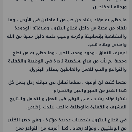
ورجاله المخلصين.
مايحظى به فؤاد رشاد من حب من العاملين فى الأردن ، وما
يلقاه من محبة من داخل قطاع البترول وعلاقاته الودودة
والمتشعبة بإنسانيتة وكرمه وطيب خلقه دليل محبة من الله
واخلاص ونقاء قلب.
لايعرف النفاق ..ودود ومحب للخير ، وما حظى به من نجاح
ومحبة لم يأت من فراغ..شخصية نادرة فى الوطنية والكفاءة
والتواضع والحب للعمل والعاملين بقطاع البترول.
مهما كتبت لن أوفيه ، فقلما تقابل فى حياتك رجل يحمل كل
هذا القدر من الخير والنبل والاحترام.
شكرا فؤاد رشاد ، على الرقى فى العمل والتعامل والتاريخ
المشرف والكفاءة والوطنية والحب لبلدك بإخلاص.
فى قطاع البترول شخصيات عديدة مؤثرة ، وفى مصر الكثير
من الوطنيين ، وفؤاد رشاد ، كما أعرفه من النوادر ممن