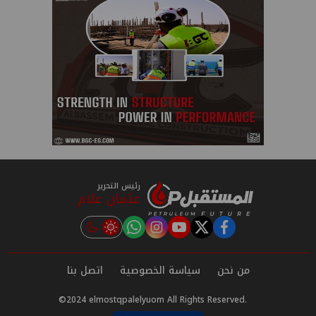
رئيس التحرير
عثمان علام
instagram
tiktok
youtube
twitter
facebook
من نحن
سياسة الخصوصية
اتصل بنا
©2024 elmostqpalelyuom All Rights Reserved.