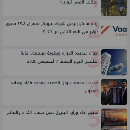
1
المكتب الفني للوزير؟
2
أرباح فالكو إنرجي شريك بتروبكر تقفز ل ٤٢.٤ مليون
دولار في الربع الثاني من ٢٠٢٦
3
أجواء شديدة الحرارة ورطوبة مرتفعة.. حالة
الطقس اليوم الجمعة 7 أغسطس 2026
4
حديث الجمعة: بترول الصعيد ومحمد فؤاد وصلاح
وعبدول
5
تقييم أداء وزارة البترول...بين حساب الأداء والنتائج