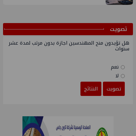
ﺗﺼﻮﻳﺖ
هل تؤيدون منح المهندسين اجازة بدون مرتب لمدة عشر
سنوات
نعم
لا
تصويت
النتائج