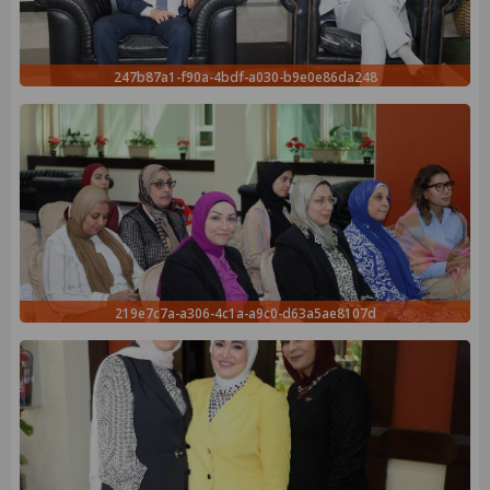
247b87a1-f90a-4bdf-a030-b9e0e86da248
219e7c7a-a306-4c1a-a9c0-d63a5ae8107d