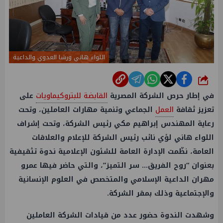
اللواء هاني ورشا العدوي والداعية
شارك
في إطار حرص الشركة المصرية
القابضة للبتروكيماويات
على
تعزيز ثقافة
العمل
الجماعي وتنمية مهارات العاملين، وتحت
رعاية المهندس إبراهيم مكي رئيس الشركة، وتحت إشراف
اللواء هاني لؤي نائب رئيس الشركة للإعلام والعلاقات
العامة، نظّمت الإدارة العامة للشئون الإعلامية ندوة تثقيفية
بعنوان “روح الفريق… سر التميز”، والتي حاضر فيها عمرو
مهران الداعية الإسلامي والمتخصص في العلوم الإنسانية
والإجتماعية وذلك بمقر الشركة.
وشهدت الندوة حضور عدد من قيادات الشركة العاملين