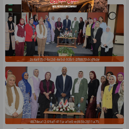
2c4a97b3-bc2d-4e5d-93b1-2f8873dcd9de
4874ea12-09af-411a-a1e0-ed65b2811a75