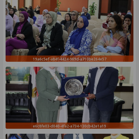
19a6c5ef-a84f-4424-969d-a710be264e57
e6c8fe03-d040-4fa2-a734-130cb42e1a19