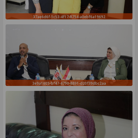
37ae6d6f-1c53-4f17-8754-a0ebf6a19692
3e9a1605-bf47-4790-8891-d20f39dbc2aa