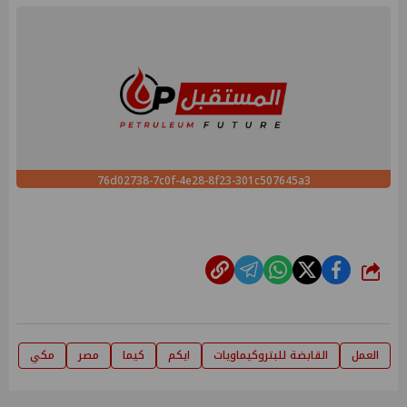
76d02738-7c0f-4e28-8f23-301c507645a3
شارك
العمل
القابضة للبتروكيماويات
ايكم
كيما
مصر
مكي