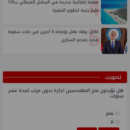
4
صفقة إماراتية جديدة في الساحل الشمالي ب135
مليار جنيه لتطوير الجفيرة
5
عاجل: وفاة عامل وإصابة 5 آخرين في حادث سقوط
صخرة بمنجم السكري
ﺗﺼﻮﻳﺖ
هل تؤيدون منح المهندسين اجازة بدون مرتب لمدة عشر
سنوات
نعم
لا