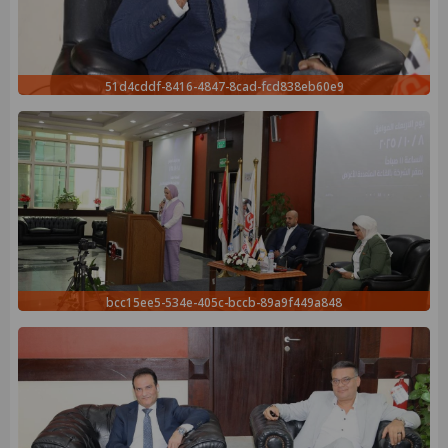
51d4cddf-8416-4847-8cad-fcd838eb60e9
bcc15ee5-534e-405c-bccb-89a9f449a848