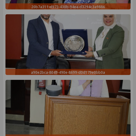
20b7a311-d973-430b-94ea-d3294c3a9886
a90e2bca-8049-490e-8699-d0d179e0bb0a