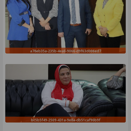
a78eb35a-235b-4ea6-9066-d9f63d006ed7
bc5b5f49-2509-431a-9e8a-db51caf90b9f