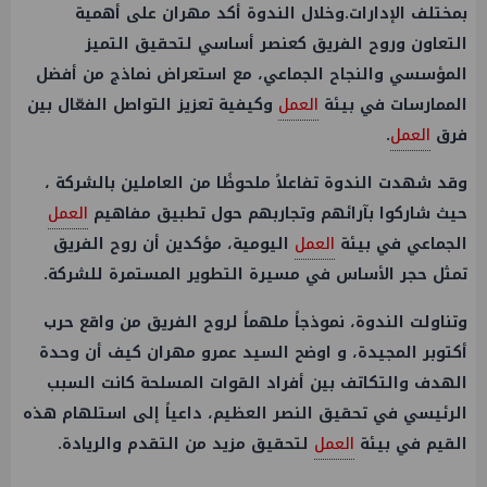
بمختلف الإدارات.وخلال الندوة أكد مهران على أهمية
التعاون وروح الفريق كعنصر أساسي لتحقيق التميز
المؤسسي والنجاح الجماعي، مع استعراض نماذج من أفضل
الممارسات في بيئة
العمل
وكيفية تعزيز التواصل الفعّال بين
فرق
العمل
.
وقد شهدت الندوة تفاعلاً ملحوظًا من العاملين بالشركة ،
حيث شاركوا بآرائهم وتجاربهم حول تطبيق مفاهيم
العمل
الجماعي في بيئة
العمل
اليومية، مؤكدين أن روح الفريق
تمثل حجر الأساس في مسيرة التطوير المستمرة للشركة.
وتناولت الندوة، نموذجاً ملهماً لروح الفريق من واقع حرب
أكتوبر المجيدة، و اوضح السيد عمرو مهران كيف أن وحدة
الهدف والتكاتف بين أفراد القوات المسلحة كانت السبب
الرئيسي في تحقيق النصر العظيم، داعياً إلى استلهام هذه
القيم في بيئة
العمل
لتحقيق مزيد من التقدم والريادة.