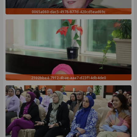
0065a060-dac5-4978-877d-420cd5ead69c
2102bbe4-7912-4bae-aaa7-d23f14db4de0