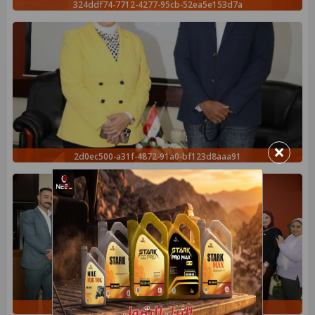
324ddf74-7712-4277-95cb-52ea5e153d7a
×
2d0ec500-a31f-4872-91a0-bf123d8aaa91
657f712b-b997-4b45-a047-25a509804580