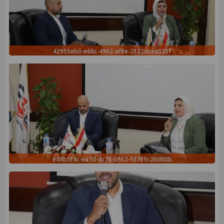
42955eb0-e66c-4962-af0e-2122dcea035f
e49b5f4c-ea7d-4c78-b862-fd769c26d80b