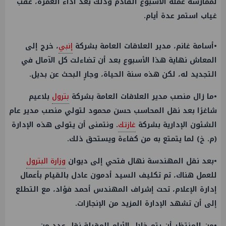
لممارسة عمله الأسبوع القادم وذلك بعد أداء العمرة، عقب
غياب استمر عدة أيام.
•أسامة غانم، مدير العلاقات العامة بشركة
إنبي
، خرج إلى
المعاش نهاية هذا الأسبوع بعد أن تضاءلت كل الآمال في
التجديد له، لكن هذه سنة الحياة، وجارٍ البحث عن بديل.
•ما زال منصب مدير العلاقات العامة بشركة
بترول
بلاعيم
شاغرًا بعد نقل المحاسب حسن محمود لتولي منصب مدير عام
الشئون الإدارية بشركة
غازتك
. ونتمنى أن يتولى هذه الإدارة
(م. خ) لما يتمتع به من كفاءة ويستحق ذلك.
•بعد نقل المهندسة نهال فتحي إلى ديوان
وزارة البترول
للعمل هناك، تم تكليف السيد أدمون عادل بالقيام بأعمال
إدارة الإعلام، تحت إشراف المهندس أحمد فؤاد، مع التطلع
إلى أن تشهد الإدارة المزيد من الإنجازات.
•من المنتظر أن يتم خلال الأيام المقبلة نقل عدد من