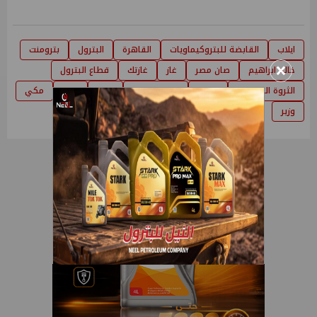
ايلاب
القابضة للبتروكيماويات
القاهرة
البترول
بترومنت
×
خالد ابراهيم
صان مصر
غاز
غازتك
قطاع البترول
الثروة المعدنية
العمل
وزارة البترول
انبى
مصر
مكي
وزير