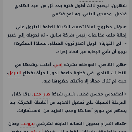
شهرين، ليصبح ثالث أطول فترة بعد كل من: عبد الهادي
قنديل، وحمدي البنبي، وسامح فهمي.
•سؤال مطروح: لماذا تصمت الهيئة العامة للبترول على
إحالة ملف مخالفات رئيس شركة سابق – تم تحويله إلى خبير
– إلى النيابة؟ الرجل أهدر ثروة القطاع، فلماذا السكوت؟
نرجو أن تأتي الإجابة عبر اتخاذ إجراء.
•نهى القاضي، الموظفة بشركة
إنبي
، أعلنت ترشحها في
انتخابات النادي، في خطوة داعمة لدور المرأة بقطاع
البترول
،
حيث لم تترك مجالًا إلا وأثبتت حضورها فيه.
•المهندس محسن قطب، رئيس شركة
صان مصر
، يركز خلال
المرحلة المقبلة على تفعيل العديد من أنشطة الشركة، بما
يسهم في تنويع أعمالها وجذب المزيد من الاستثمارات.
•هناك اقتراح بتحويل العمالة التابعة لشركتي
بترومنت
وصان
مصر والملحقة بشركات القطاع إلى شركة
أبسكو
، بما يضمن