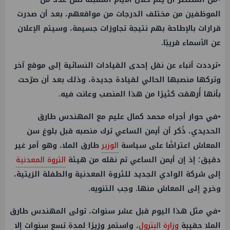
الموظفين من مختلف الدرجات من مواقعهم، بعد أن صدرت
قرارات بالإطاحة بهم نتيجة تجاوزات جسيمة، وسيتم الإعلان
عن الأسماء قريبًا.
•ترددت أنباء عن نقل إحدى القيادات النسائية إلى موقع آخر
وتركها منصبها الحالي لقيادة جديدة، وذلك بعد أن صرّحت
بأنها أُرهقت كثيرًا من هذا المنصب وعانت فيه.
•في حوار أجراه محمد كمال عليم مع المهندس طارق
الحديدي، ذُكر أن أيمن الساعي ترك منصبه قبل بلوغ سن
المعاش اعتراضًا على سياسة
الوزير
طارق الملا، وهو أمر غير
دقيق؛ إذ إن أيمن الساعي تم نقله من هيئة
الثروة المعدنية
إلى شركة الوادي الجديد للثروة المعدنية والطفلة الزيتية،
وخرج إلى المعاش منها. وجب التنويه.
•في مثل هذا اليوم قبل عشر سنوات، تولى المهندس طارق
الملا حقيبة
وزارة البترول
، واستمر وزيرًا لمدة تسع سنوات إلا