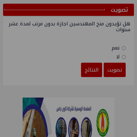
ﺗﺼﻮﻳﺖ
هل تؤيدون منح المهندسين اجازة بدون مرتب لمدة عشر
سنوات
نعم
لا
تصويت
النتائج