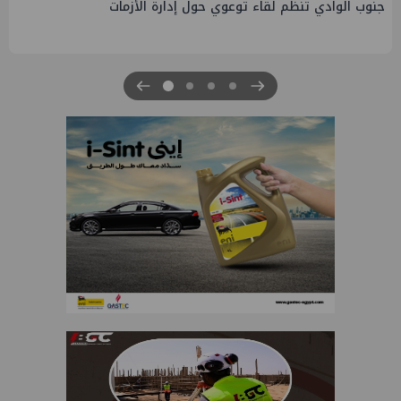
التخطيط والبترول يبحثان جهود تحقيق أمن الطاقة ضمن خطة
التنمية الاقتصادية والاجتماعية للعام المالي ٢٠٢٧/٢٠٢٦