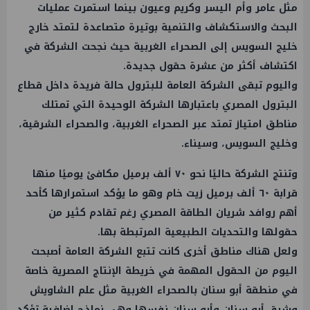
مثل عامر وأم اليسر وكريم وعيون بينما استمرت عمليات
البحث والاستكشاف والتنمية بوتيرة متصاعدة لتمتد خارج
خليج السويس إلى الصحراء الغربية حيث نجحت الشركة في
اكتشاف أكثر من عشرة حقول جديدة.
واليوم تبقى الشركة العامة للبترول حالة فريدة داخل قطاع
البترول المصري باعتبارها الشركة الوحيدة التي تمتلك
مناطق امتياز تمتد عبر الصحراء الغربية، والصحراء الشرقية،
وخليج السويس، وسيناء.
وتنتج الشركة حاليًا نحو ٧٠ ألف برميل مكافئ يوميًا منها
قرابة ٦٠ ألف برميل زيت خام وهو ما يؤكد استمرارها كأحد
أهم روافد شريان الطاقة المصري رغم تقادم كثير من
حقولها والتحديات الطبيعية المرتبطة بها.
ولعل هناك مناطق أخرى كانت تتبع الشركة العامة أصبحت
اليوم من الحقول المهمة في خريطة الإنتاج المصرية خاصة
في منطقة أبو سنان بالصحراء الغربية مثل علم الشاويش
وشرق أبو سنان وأبو سنان نفسها وهي نماذج إضافية تؤكد