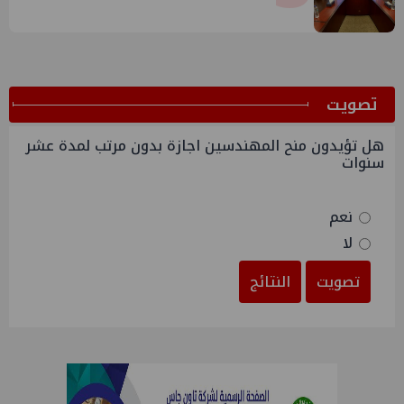
قبرص بالبنية التحتية المصرية
ﺗﺼﻮﻳﺖ
هل تؤيدون منح المهندسين اجازة بدون مرتب لمدة عشر
سنوات
نعم
لا
تصويت
النتائج