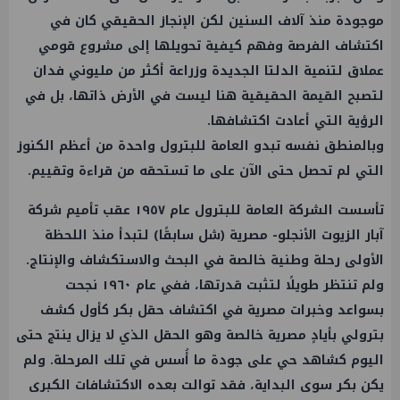
موجودة منذ آلاف السنين لكن الإنجاز الحقيقي كان في
اكتشاف الفرصة وفهم كيفية تحويلها إلى مشروع قومي
عملاق لتنمية الدلتا الجديدة وزراعة أكثر من مليوني فدان
لتصبح القيمة الحقيقية هنا ليست في الأرض ذاتها، بل في
الرؤية التي أعادت اكتشافها.
وبالمنطق نفسه تبدو العامة للبترول واحدة من أعظم الكنوز
التي لم تحصل حتى الآن على ما تستحقه من قراءة وتقييم.
تأسست الشركة العامة للبترول عام ١٩٥٧ عقب تأميم شركة
آبار الزيوت الأنجلو- مصرية (شل سابقًا) لتبدأ منذ اللحظة
الأولى رحلة وطنية خالصة في البحث والاستكشاف والإنتاج.
ولم تنتظر طويلًا لتثبت قدرتها، ففي عام ١٩٦٠ نجحت
بسواعد وخبرات مصرية في اكتشاف حقل بكر كأول كشف
بترولي بأيادٍ مصرية خالصة وهو الحقل الذي لا يزال ينتج حتى
اليوم كشاهد حي على جودة ما أُسس في تلك المرحلة. ولم
يكن بكر سوى البداية، فقد توالت بعده الاكتشافات الكبرى