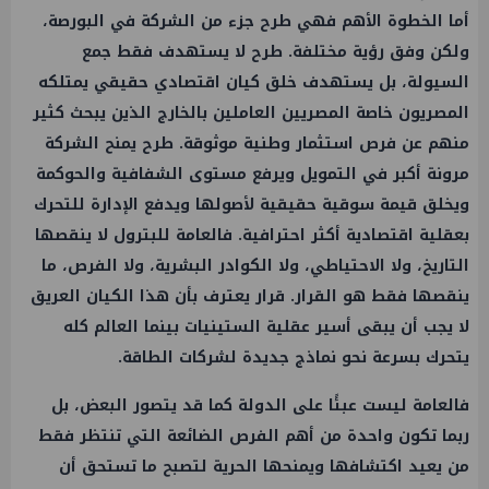
أما الخطوة الأهم فهي طرح جزء من الشركة في البورصة،
ولكن وفق رؤية مختلفة. طرح لا يستهدف فقط جمع
السيولة، بل يستهدف خلق كيان اقتصادي حقيقي يمتلكه
المصريون خاصة المصريين العاملين بالخارج الذين يبحث كثير
منهم عن فرص استثمار وطنية موثوقة. طرح يمنح الشركة
مرونة أكبر في التمويل ويرفع مستوى الشفافية والحوكمة
ويخلق قيمة سوقية حقيقية لأصولها ويدفع الإدارة للتحرك
بعقلية اقتصادية أكثر احترافية. فالعامة للبترول لا ينقصها
التاريخ، ولا الاحتياطي، ولا الكوادر البشرية، ولا الفرص، ما
ينقصها فقط هو القرار. قرار يعترف بأن هذا الكيان العريق
لا يجب أن يبقى أسير عقلية الستينيات بينما العالم كله
يتحرك بسرعة نحو نماذج جديدة لشركات الطاقة.
فالعامة ليست عبئًا على الدولة كما قد يتصور البعض، بل
ربما تكون واحدة من أهم الفرص الضائعة التي تنتظر فقط
من يعيد اكتشافها ويمنحها الحرية لتصبح ما تستحق أن