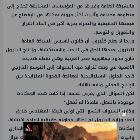
فالشركة العامة وغيرها من المؤسسات المشابهة تحتاج إلى
منظومة مختلفة وآليات أكثر مرونة تمكنها من الإفصاح عن
قيمتها الحقيقية والتحرك بحرية أكبر في اتخاذ القرار
والتمويل والتوسع.
وربما لا يعلم كثيرون أن قانون تأسيس الشركة العامة
للبترول يمنحها الحق في البحث والاستكشاف وإنتاج البترول
خارج حدود جمهورية مصر العربية وهي نقطة شديدة
الأهمية في وقت تتزايد فيه الدعوات إلى التوسع الخارجي
كأحد الحلول الاستراتيجية لمعالجة الفجوة المتزايدة بين
الإنتاج المحلي والاستهلاك.
لكن السؤال الذي يفرض نفسه: إذا كانت هذه الإمكانات
موجودة بالفعل، فلماذا لم تُفعل؟
×
وخلال السنوات التسع التي تولى فيها المهندس طارق
الملا وزارة البترول لم تظهر محاولة حقيقية لإعادة اكتشاف
إمكانات العامة للبترول أو تحريرها من قيود الروتين الإداري
وآليات التمويل المعقدة رغم أن التجارب العملية أثبتت مرارًا