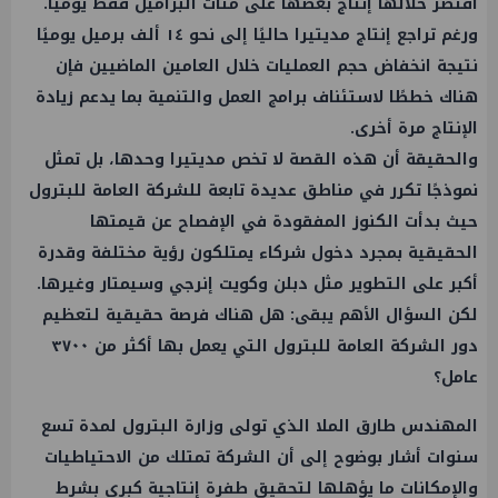
اقتصر خلالها إنتاج بعضها على مئات البراميل فقط يوميًا.
ورغم تراجع إنتاج مديتيرا حاليًا إلى نحو ١٤ ألف برميل يوميًا
نتيجة انخفاض حجم العمليات خلال العامين الماضيين فإن
هناك خططًا لاستئناف برامج العمل والتنمية بما يدعم زيادة
الإنتاج مرة أخرى.
والحقيقة أن هذه القصة لا تخص مديتيرا وحدها، بل تمثل
نموذجًا تكرر في مناطق عديدة تابعة للشركة العامة للبترول
حيث بدأت الكنوز المفقودة في الإفصاح عن قيمتها
الحقيقية بمجرد دخول شركاء يمتلكون رؤية مختلفة وقدرة
أكبر على التطوير مثل دبلن وكويت إنرجي وسيمتار وغيرها.
لكن السؤال الأهم يبقى: هل هناك فرصة حقيقية لتعظيم
دور الشركة العامة للبترول التي يعمل بها أكثر من ٣٧٠٠
عامل؟
المهندس طارق الملا الذي تولى وزارة البترول لمدة تسع
سنوات أشار بوضوح إلى أن الشركة تمتلك من الاحتياطيات
والإمكانات ما يؤهلها لتحقيق طفرة إنتاجية كبرى بشرط