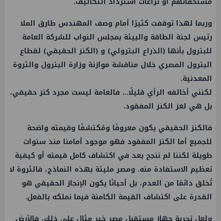
مستحقاتهم أو نزاعات استرداد التكاليف.
وربما لهذا توقفت كثيرًا أمام وصف المهندس طارق الملا
رئيس لجنة الطاقة والبيئة بمجلس النواب للشركة العامة
للبترول بأنها (الذراع البترولي) و (الكنز الحقيقي) لقطاع
البترول المصري خلال مناقشة موازنة وزارة البترول والثروة
المعدنية.
لكنني أخالفه الرأي قليلًا… فالعامة ليست مجرد كنز حقيقي،
بل هي لغز الكنز المفقود.
فالكنز الحقيقي يكون معروفًا ومُكتشفًا وقيمته واضحة
للجميع أما الكنز المفقود فهو موجود أمامنا منذ سنوات
طويلة لكننا لم ننجح بعد في اكتشاف كامل قيمته أو كيفية
تعظيم الاستفادة منه. ومصر مليئة بهذه النماذج، فالثروة لا
تُخلق دائمًا من العدم، بل أحيانًا يكون الإنجاز الحقيقي هو
القدرة على اكتشاف القيمة الكامنة فيما نملكه بالفعل.
ولعل تجربة جهاز مستقبل مصر خير مثال على ذلك، فالأرض