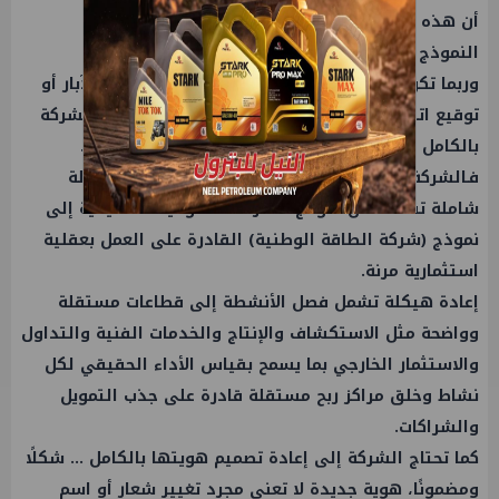
أن هذه الشركة لا ينقصها البترول، بل ينقصها فقط
النموذج القادر على إطلاق طاقتها الكامنة.
وربما تكون البداية الحقيقية ليست في زيادة عدد الآبار أو
توقيع اتفاقيات جديدة فقط، بل في إعادة تأسيس الشركة
بالكامل بشكل يواكب تطورات صناعة الطاقة العالمية.
فـالشركة العامة للبترول تحتاج اليوم إلى إعادة هيكلة
شاملة تنقلها من نموذج الشركة الحكومية التقليدية إلى
نموذج (شركة الطاقة الوطنية) القادرة على العمل بعقلية
استثمارية مرنة.
إعادة هيكلة تشمل فصل الأنشطة إلى قطاعات مستقلة
وواضحة مثل الاستكشاف والإنتاج والخدمات الفنية والتداول
والاستثمار الخارجي بما يسمح بقياس الأداء الحقيقي لكل
نشاط وخلق مراكز ربح مستقلة قادرة على جذب التمويل
والشراكات.
كما تحتاج الشركة إلى إعادة تصميم هويتها بالكامل … شكلًا
ومضمونًا، هوية جديدة لا تعني مجرد تغيير شعار أو اسم