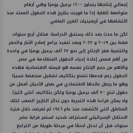
إجمالي إنتاجها يتجاوز ١٢٠٠ برميل يوميًا وهي أرقام
متواضعة للغاية إذا ما قورنت بتاريخ هذه الحقول الممتد منذ
اكتشافها في أربعينيات القرن الماضي.
لكن ما حدث بعد ذلك يستحق الدراسة. فخلال أربع سنوات
فقط بين ٢٠١٩ و ٢٠٢٣ وبعد تنفيذ برامج إصلاح الآبار والحفر
والتنمية قفز الإنتاج إلى نحو ٢٣ ألف برميل يوميًا في واحدة
من أهم قصص إعادة إحياء الحقول المتقادمة في مصر.
والأهم من حجم الإنتاج نفسه هو قيمته الاقتصادية فهذه
الحقول رغم قدمها تتمتع بتكاليف تشغيل منخفضة نسبيًا
وهو ما يجعل عائدها الاقتصادي في بعض الأحيان أفضل من
حقول تنتج ٣٠ ألف برميل يوميًا ولكن بتكاليف أعلى كثيرًا.
ولا يمكن قراءة هذه التجربة دون تذكر التاريخ الصعب لتلك
المناطق التي اكتُشفت منذ عام ١٩٤٦ ثم تعرضت خلال فترة
الاحتلال الإسرائيلي لاستنزاف شديد استمر قرابة عشر
سنوات قبل أن تدخل لاحقًا في مرحلة طويلة من التراجع