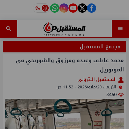
instagram
tiktok
youtube
twitter
facebook
مجتمع المستقبل
محمد عاطف وعبده ومرزوق والشوربجي فى
المونوريل
المستقبل البترولي
الأربعاء 20/مايو/2026 - 11:52 ص
3460