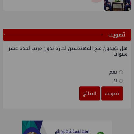
المالي ٢٠٢٧/٢٠٢٦
ﺗﺼﻮﻳﺖ
هل تؤيدون منح المهندسين اجازة بدون مرتب لمدة عشر
سنوات
نعم
لا
تصويت
النتائج