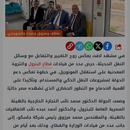
عاطف ومرزوق وعبده والشوربجي
شارك
في مشهد لافت يعكس روح التغيير والتفاعل مع وسائل
النقل الحديثة، حرص عدد من قيادات
قطاع البترول
والثروة
المعدنية على استقلال المونوريل، في خطوة تعكس دعم
الدولة لمشروعات النقل الذكي والمستدام، وتأكيدًا على
أهمية الاندماج مع التطور الحضاري الذي تشهده مصر حاليًا.
وضمت الجولة الدكتور محمد نائب التجارة الخارجية بالهيئة
المصرية العامة للبترول، والدكتور أحمد عبده نائب الاتفاقيات
بالهيئة، والمهندس محمد مرزوق رئيس شركة جاسكو، إلى
جانب عدد من قيادات الوزارة والقطاع، وذلك بعد أيام من