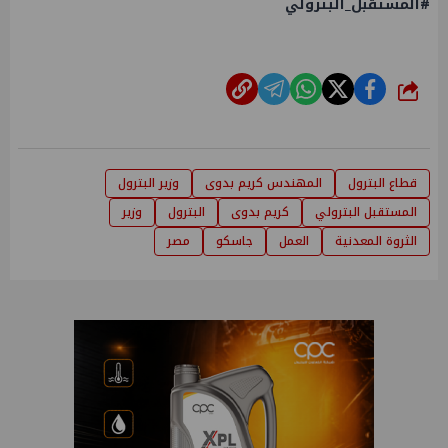
#المستقبل_البترولي
شارك
قطاع البترول
المهندس كريم بدوى
وزير البترول
المستقبل البترولي
كريم بدوى
البترول
وزير
الثروة المعدنية
العمل
جاسكو
مصر