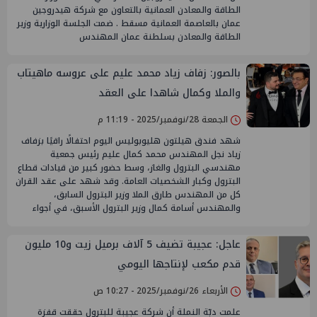
الطاقة والمعادن العمانية بالتعاون مع شركة هيدروجين
عمان بالعاصمة العمانية مسقط . ضمت الجلسة الوزارية وزير
الطاقة والمعادن بسلطنة عمان المهندس
بالصور: زفاف زياد محمد عليم على عروسه ماهيتاب
والملا وكمال شاهدا على العقد
الجمعة 28/نوفمبر/2025 - 11:19 م
شهد فندق هيلتون هليوبوليس اليوم احتفالًا راقيًا بزفاف
زياد نجل المهندس محمد كمال عليم رئيس جمعية
مهندسي البترول والغاز، وسط حضور كبير من قيادات قطاع
البترول وكبار الشخصيات العامة. وقد شهد على عقد القران
كل من المهندس طارق الملا وزير البترول السابق،
والمهندس أسامة كمال وزير البترول الأسبق، في أجواء
عاجل: عجيبة تضيف 5 آلاف برميل زيت و10 مليون
قدم مكعب لإنتاجها اليومي
الأربعاء 26/نوفمبر/2025 - 10:27 ص
علمت دبّة النملة أن شركة عجيبة للبترول حققت قفزة