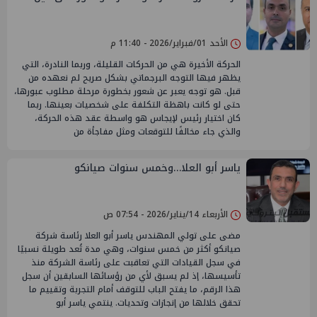
الأحد 01/فبراير/2026 - 11:40 م
الحركة الأخيرة هي من الحركات القليلة، وربما النادرة، التي
يظهر فيها التوجه البرجماتي بشكل صريح لم نعهده من
قبل. هو توجه يعبر عن شعور بخطورة مرحلة مطلوب عبورها،
حتى لو كانت باهظة التكلفة على شخصيات بعينها. ربما
كان اختيار رئيس لإيجاس هو واسطة عقد هذه الحركة،
والذي جاء مخالفًا للتوقعات ومثل مفاجأة من
ياسر أبو العلا…وخمس سنوات صيانكو
الأربعاء 14/يناير/2026 - 07:54 ص
مضى على تولي المهندس ياسر أبو العلا رئاسة شركة
صيانكو أكثر من خمس سنوات، وهي مدة تُعد طويلة نسبيًا
في سجل القيادات التي تعاقبت على رئاسة الشركة منذ
تأسيسها، إذ لم يسبق لأي من رؤسائها السابقين أن سجل
هذا الرقم، ما يفتح الباب للتوقف أمام التجربة وتقييم ما
تحقق خلالها من إنجازات وتحديات. ينتمي ياسر أبو