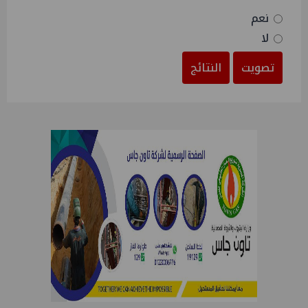
نعم
لا
تصويت
النتائج