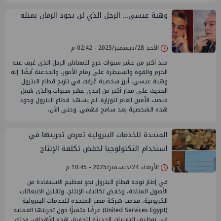
وهبة عيسى… الرجل الذي لن يجود الزمان بمثله
الأحد 28/ديسمبر/2025 - 02:42 م
منذ أكثر من عشر سنوات خرج للمعاش الرجل الذي عُرف عنه
الحزم والقوة والسيطرة على زمام الأمور، والجدعنة أيضًا؛ إنه
وهبة عيسى، أبرز شخصية عُرفت في تاريخ قطاع البترول
الحديث على مدار أكثر من إحدى عشر سنوات.والذي شغل
منصب الأمين العام للوزارة. لم يشهد قطاع البترول وجود
هذه الشخصية بعد سامح فهمي. وحتى الآن،
المتحدة للخدمات البترولية تعرض تجربتها في
استخدام التكنولوجيا لخفض تكلفة الإنتاج
الأربعاء 24/ديسمبر/2025 - 10:45 م
في إطار توجه قطاع البترول نحو تعظيم الاستفادة من
الأصول المتاحة، وخفض تكاليف الإنتاج، وتقليل الانبعاثات
الكربونية، قدمت شركة مصر المتحدة للخدمات البترولية
(United Services Egypt) عرضًا متميزًا حول تجربتها العملية
في توظيف التقنيات الحديثة لتحقيق هذه الأهداف، وذلك