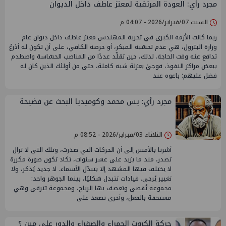
مجرد رأي: العودة المرتقبة لمعتز عاطف داخل الديوان
السبت 07/فبراير/2026 - 04:07 م
ربما كانت الأزمة الكبرى في تجربة المهندس معتز عاطف داخل ديوان عام
وزارة البترول، هي عدم تحسّبه المبكر، أو حرصه الكافي، على أن تكون له أذرعٌ
تدافع عنه وقت الحاجة. لذلك، حين تقلّد عددًا من المناصب الحسّاسة واصطدم
ببعض مراكز النفوذ، فوجئ بعزلة شبه كاملة، حتى من أولئك الذين كان له
فضل عليهم؛ باعوه عند
مجرد رأي: يس محمد وكوميديا البحث عن فضيحة
الثلاثاء 03/فبراير/2026 - 08:52 م
أشرنا بالأمس إلى أن الحركات التي صدرت، وتلك التي لا تزال
تصدر، منذ ما يزيد على عشر سنوات، تكاد تكون صورة مكررة
لا يختلف فيها المشهد إلا بتبدّل الأسماء. لا جديد يُذكر، ولا
تغيير يُرجى. قيادات تتبدل شكليًا، بينما الجوهر واحد:
مجموعة تُقصى وتعصف بها الرياح، ومجموعة تترقى وهي
مستحقة بالفعل، وأخرى تصعد على
حركة الكروت الحمراء والصفراء والدور على مين ؟