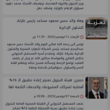
وزير البترول والثروة المعدنية، وبإشراف الأستاذ محمد داوود
مسؤول الإعلام بالوزارة. وشهد حفل
وفاة والد حسن محمود مساعد رئيس غازتك
للشئون الإدارية
الأربعاء 12/نوفمبر/2025 - 11:39 ص
توفى الى رحمه الله تعالى اليوم والد الأستاذ حسن محمود
عبدالرحيم مساعد رئيس الشركة للموارد البشرية والشئون
الإدارية بشركة غازتك. وتتقدم أسرة المستقبل البترولي
بخالص التعازي والمواساة سائلين الله عز وجل ان يتغمد
الفقيد بواسع الرحمة ويسكّنه فسيح جناته ويلهم اهله
الصبر والسلوان. سنوافيكم بالدفنة وصلاة
حصري: هيئة البترول تعتزم إعادة تطبيق الـ ‎%‎10
أفضلية لشركات المشروعات والخدمات التابعة لها
الجمعة 07/نوفمبر/2025 - 03:08 م
علمت المستقبل البترولي أن الهيئة المصرية العامة للبترول
بصدد إعادة تطبيق نسبة الأفضليّة البالغة ‎%‎10 لصالح