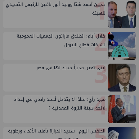
1
تعيين أحمد شتا ووليد أنور نائبين للرئيس التنفيذي
للهيئة
2
خلال أيام: انطلاق ماراثون الجمعيات العمومية
لشركات قطاع البترول
3
إيني تعين مديراً جديد لها في مصر
4
مجرد رأي: لماذا لا يتدخل أحمد راندي في إعداد
لائحة هيئة الثروة المعدنية ؟
5
الطقس اليوم.. شديد الحرارة بأغلب الأنحاء ورطوبة