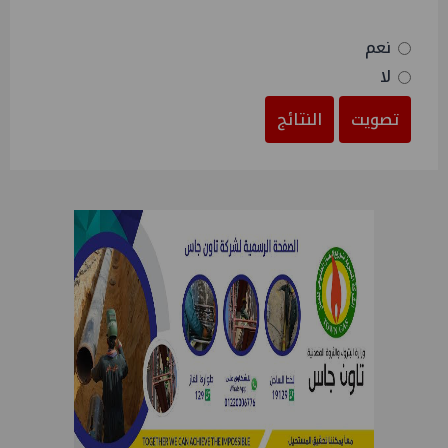
نعم
لا
تصويت
النتائج