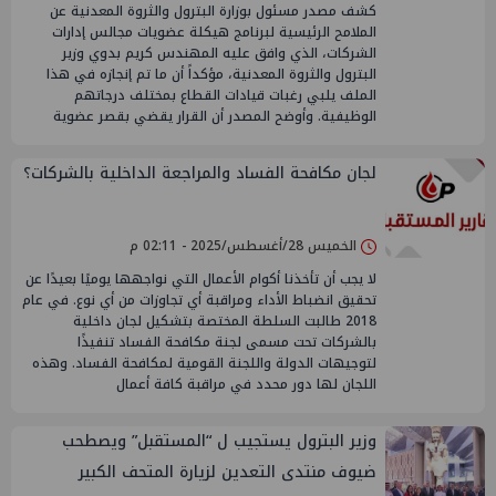
كشف مصدر مسئول بوزارة البترول والثروة المعدنية عن
الملامح الرئيسية لبرنامج هيكلة عضويات مجالس إدارات
الشركات، الذي وافق عليه المهندس كريم بدوي وزير
البترول والثروة المعدنية، مؤكداً أن ما تم إنجازه في هذا
الملف يلبي رغبات قيادات القطاع بمختلف درجاتهم
الوظيفية. وأوضح المصدر أن القرار يقضي بقصر عضوية
لجان مكافحة الفساد والمراجعة الداخلية بالشركات؟
الخميس 28/أغسطس/2025 - 02:11 م
لا يجب أن تأخذنا أكوام الأعمال التي نواجهها يوميًا بعيدًا عن
تحقيق انضباط الأداء ومراقبة أي تجاوزات من أي نوع. في عام
2018 طالبت السلطة المختصة بتشكيل لجان داخلية
بالشركات تحت مسمى لجنة مكافحة الفساد تنفيذًا
لتوجيهات الدولة واللجنة القومية لمكافحة الفساد. وهذه
اللجان لها دور محدد في مراقبة كافة أعمال
وزير البترول يستجيب ل “المستقبل” ويصطحب
ضيوف منتدى التعدين لزيارة المتحف الكبير