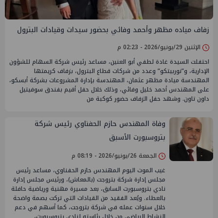
زفاف مياده مظهر وأحمد وفائي بحضور سيدات وقيادات البترول
الإثنين 29/يونيو/2026 - 02:23 م
احتفلت السيدة غادة لطفي أبو العنين، مساعد رئيس شركة السهام للشؤون
الإدارية، و”نوربيتكو” وعدد من شركات قطاع البترول، بزفاف كريمتها
المهندسة ميادة مظهر عثمان، المهندسة بإدارة المشروعات بشركة أبسكو،
على المهندس أحمد خليل وفائي، وذلك خلال حفل أقيم بفندق سوفيتيل
داون تاون. وشهد حفل الزفاف حضور كوكبة من
وفاة المهندس حازم الحفناوي رئيس شركة
بتروسبورت الأسبق
الجمعة 26/يونيو/2026 - 08:19 م
غيب الموت اليوم المهندس حازم الحفناوي، مساعد رئيس
مجلس إدارة شركة بتروجت (بالمعاش)، ورئيس مجلس إدارة
نادي بتروسبورت السابق، بعد مسيرة مهنية ورياضية حافلة
بالعطاء. ويُعد الفقيد من القيادات التي تركت بصمة واضحة
خلال سنوات عمله في شركة بتروجت، كما أسهم في دعم
النشاط الرياضي من خلال رئاسته لنادي بتروسبورت،