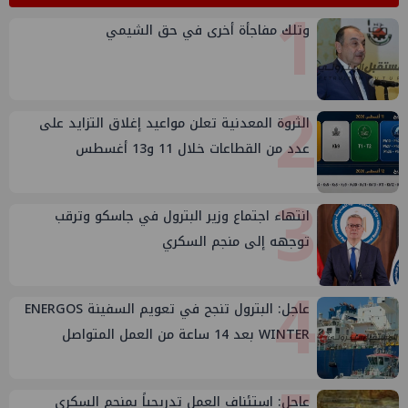
1
وتلك مفاجأة أخرى في حق الشيمي
2
الثروة المعدنية تعلن مواعيد إغلاق التزايد على
عدد من القطاعات خلال 11 و13 أغسطس
3
انتهاء اجتماع وزير البترول في جاسكو وترقب
توجهه إلى منجم السكري
4
عاجل: البترول تنجح في تعويم السفينة ENERGOS
WINTER بعد 14 ساعة من العمل المتواصل
عاجل: استئناف العمل تدريجياً بمنجم السكري