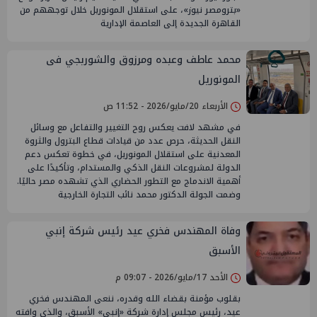
«بترومصر نيوز»، على استقلال المونوريل خلال توجههم من
القاهرة الجديدة إلى العاصمة الإدارية
محمد عاطف وعبده ومرزوق والشوربجي فى
المونوريل
الأربعاء 20/مايو/2026 - 11:52 ص
في مشهد لافت يعكس روح التغيير والتفاعل مع وسائل
النقل الحديثة، حرص عدد من قيادات قطاع البترول والثروة
المعدنية على استقلال المونوريل، في خطوة تعكس دعم
الدولة لمشروعات النقل الذكي والمستدام، وتأكيدًا على
أهمية الاندماج مع التطور الحضاري الذي تشهده مصر حاليًا.
وضمت الجولة الدكتور محمد نائب التجارة الخارجية
وفاة المهندس فخري عيد رئيس شركة إنبي
الأسبق
الأحد 17/مايو/2026 - 09:07 م
بقلوب مؤمنة بقضاء الله وقدره، ننعى المهندس فخري
عيد، رئيس مجلس إدارة شركة «إنبي» الأسبق، والذي وافته