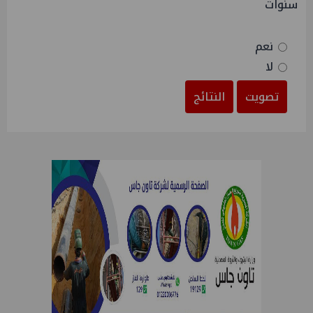
سنوات
نعم
لا
تصويت
النتائج