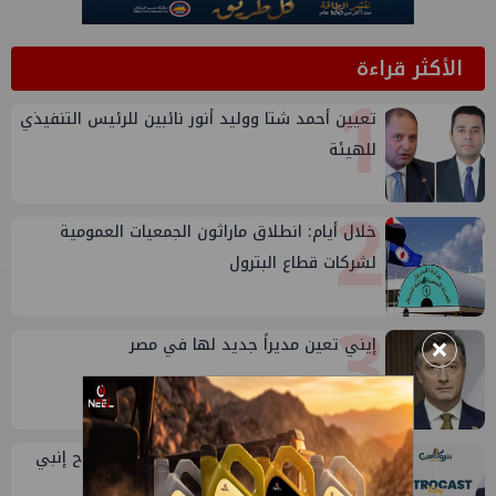
الأكثر قراءة
1
تعيين أحمد شتا ووليد أنور نائبين للرئيس التنفيذي
للهيئة
2
خلال أيام: انطلاق ماراثون الجمعيات العمومية
لشركات قطاع البترول
3
×
إيني تعين مديراً جديد لها في مصر
4
طارق محمد عبدالحافظ يتحدث عن قصة نجاح إنبي
في بتروكاست