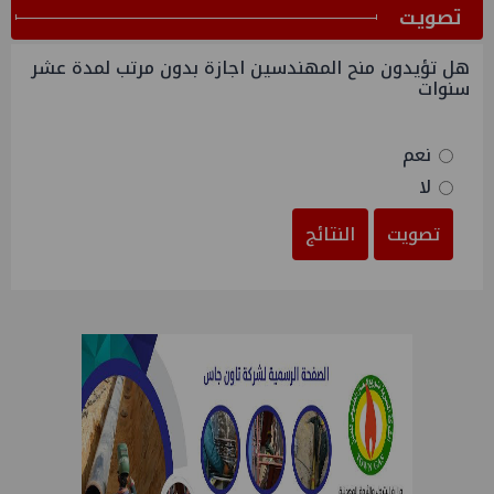
ﺗﺼﻮﻳﺖ
هل تؤيدون منح المهندسين اجازة بدون مرتب لمدة عشر
سنوات
نعم
لا
تصويت
النتائج