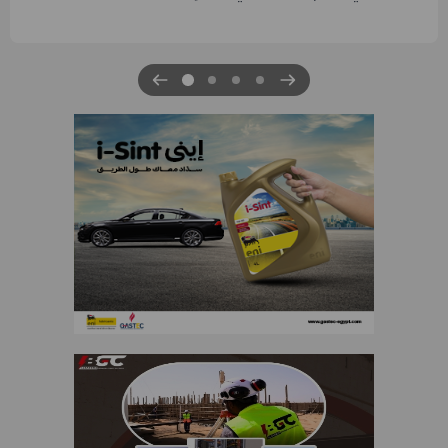
التنمية الاقتصادية والاجتماعية للعام المالي ٢٠٢٧/٢٠٢٦