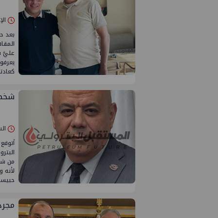
الإثنين 19/م
بعد ح
المقاه
عليَّ 
يعرفو
كعادت
شخصي
السبت 26/أبر
أتوقع
البترو
من شما
لأنه 
حبيسة
مجرد