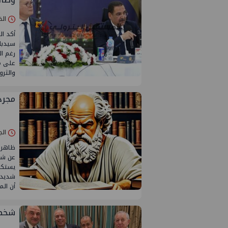
الخميس 10/
أكد ا
رغم ال
على مر
والثر
مجرد
الجمعة 28/م
ظاهر ا
عن شرك
يستكم
شديدة
أن ال
شخصي