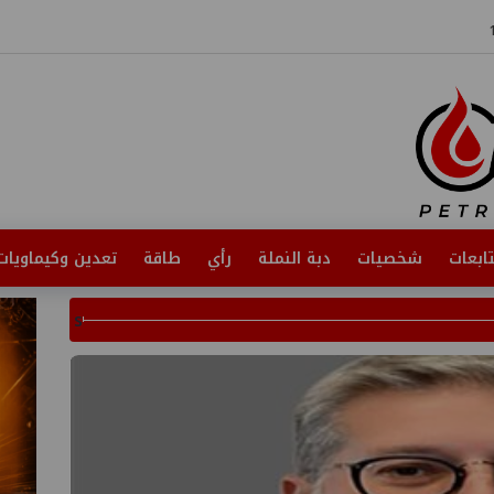
ابعات
شخصيات
دبة النملة
رأي
طاقة
تعدين وكيماويات
s