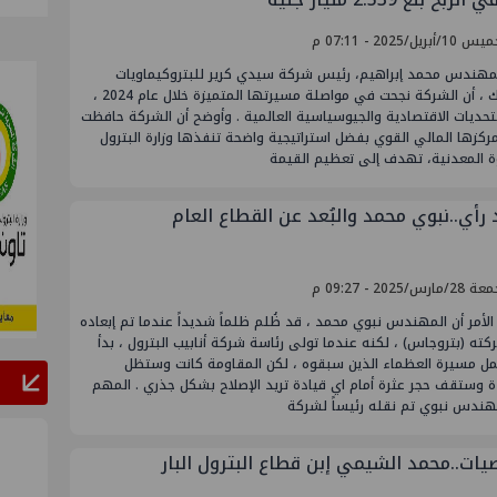
أبريل/2025 - 07:11 م
لمهندس محمد إبراهيم، رئيس شركة سيدي كرير للبتروكيماويات
سيدبك ، أن الشركة نجحت في مواصلة مسيرتها المتميزة خلال عام 2024 ،
تحديات الاقتصادية والجيوسياسية العالمية . وأوضح أن الشركة حافظت
كزها المالي القوي بفضل استراتيجية واضحة تنفذها وزارة البترول
وة المعدنية، تهدف إلى تعظيم القيمة
 رأي..نبوي محمد والبُعد عن القطاع العام
ارس/2025 - 09:27 م
لأمر أن المهندس نبوي محمد ، قد ظُلم ظلماً شديداً عندما تم إبعاده
ته (بتروجاس) ، لكنه عندما تولى رئاسة شركة أنابيب البترول ، بدأ
ل مسيرة العظماء الذين سبقوه ، لكن المقاومة كانت وستظل
 وستقف حجر عثرة أمام اي قيادة تريد الإصلاح بشكل جذري . المهم
مهندس نبوي تم نقله رئيساً لشركة
ات..محمد الشيمي إبن قطاع البترول البار