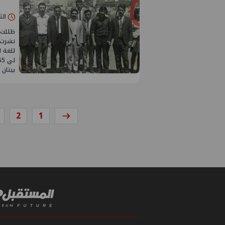
الثلاثاء 18/
ظللت 
نشرت ن
للغة ا
بيتان 
2
1