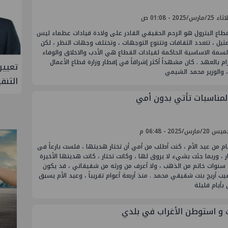
مارس/2025 - 01:08 ص
طاع البترول هو الرحم الحقيقي القادر على ولادة قيادات عظماء ليس
يل ، تتعدد الثقافات وتتنوع التوجهات ، وتختلف وجهات النظر ، لكن
سمة الاساسية الحاكمة لقيادات القطاع هي الأدب والاخلاق والوفاء
زام بالعهد . كان مشهداً أكثر إشراقاً في إفطار وزارة قطاع الأعمال
صر
تعيين أحمد شتا ووليد أنور نائبين للرئيس
تاون
، والوزير محمد الشيمي
التنفيذي للهيئة
ترعة 
لمناسبات تأتي بدون أمي
/مارس/2025 - 06:48 م
ام من عيد الأم ، كنت أطلب من أمي أن تختار هديتها ، فلست بارعاً فى
ار ، وربما جئت بشيء لا يروق لها ، وكانت تختار ، كانت هديتها الأخيرة
قبل 4 سنوات خاتم من الذهب ، ولا أعرف من ورثه من شقيقاتي ، قد يكون
ب أريچ بنت شقيقي محمد . منذ أربعة أعوام تقريباً ، وعيد الأم يسبق
بأيام قليلة
 و استوطن الأغراب في بلدي