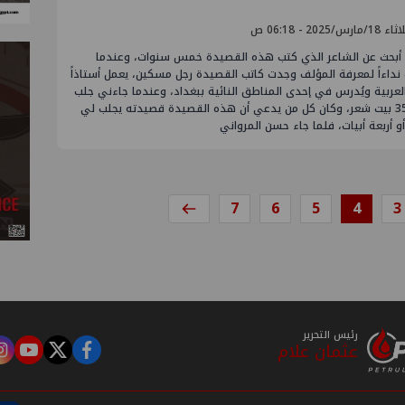
مارس/2025 - 06:18 ص
أبحث عن الشاعر الذي كتب هذه القصيدة خمس سنوات، وعندما
داءاً لمعرفة المؤلف وجدت كاتب القصيدة رجل مسكين، يعمل أستاذاً
لعربية ويُدرس في إحدى المناطق النائية ببغداد، وعندما جاءني جلب
لي 355 بيت شعر، وكان كل من يدعي أن هذه القصيدة قصيدته يجلب لي
أو أربعة أبيات، فلما جاء حسن المرواني
7
6
5
4
3
رئيس التحرير
عثمان علام
m
tube
twitter
facebook