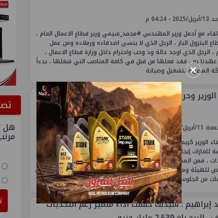
/2025 - 04:24 م
لقاء مع أجمل وزير المهندس #محمد_شيمي وزير قطاع الاعمال العام ،
اع البترول البار ، الرجل الذي لا ينسى اصدقاءه وزملاءه ومن عمل
 الرجل الذي اوجد حالة ود وحب واحترام داخل وزارة قطاع الاعمال ،
عهدنا به ، فقد فعلها من قبل في كافة المناصب التي شغلها ، بدءاً
×
كة المصرية لتشغيل وصيانة
الوزير وحركة التنقلات التبادلية !
ﺗﺼﻮ
هل ت
بريل/2025 - 11:20 ص
مرتب
اء الوزير كريم بدوي أمس الخميس برؤوساء الشركات بمقر الشركة
ة للغازات إيجاس ، لوح في نهاية حديثه بأن هناك حركة تبادل
ات ، فمن الممكن ان يتم نقل قيادات من الهيئة للقوابض ومن
ض للهيئة ومن البترول للتعدين والعكس . تنويه الوزير جاء بعد اكثر من
ت
 إبراهيم : سيدبك حققت أداءً متميز رغم التحديات
ربح بلغ 2.539 مليار جنيه