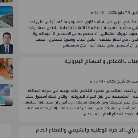
ايو/2025 - 05:40 م
لقة نادي إنبي على قناة حكاوي علام ،وبينما كنت أجلس على احد
ي محتسياً الشيشة والتهمها التهاماً كالعادة ، ادندن معها وترد
بصوت كريرها المتعالي ، إذ بمجموعة من الأشخاص لا أعرفهم ولا
نني ، في اعمار مختلفة ، مابين شباب وشيوخ يتحدثون ، ليست
ي أن أتجسس على حديث أحد ، لكنِ سمعتهم
ات…القفاص والسهام البترولية
يل/2025 - 08:44 م
 أن يُحدث المهندس محمود القفاص نقلة نوعية في شركة السهام
لية ، المتخصصة في نقل المواد البترولية ، والتي تملك أسطول يمتد
ل مصر لجنوبها ومن شرقها لغربها ، ولا أقول ان يُعيد لها أمجادها ،
ورغم تأسيس الشركة على انها شركة مساهمة ، إلا أن امجادها ظلت
 لجمود القطاع العام . المهندس
 رأي..الذاكرة الوطنية والشيمي والقطاع العام