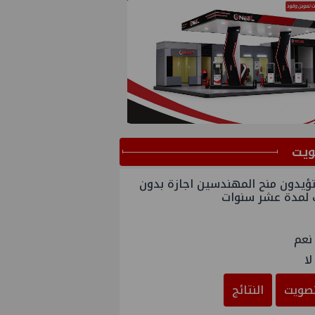
ﻳﺖ
ؤيدون منح المهندسين اجازة بدون
 لمدة عشر سنوات
نعم
لا
صويت
النتائج