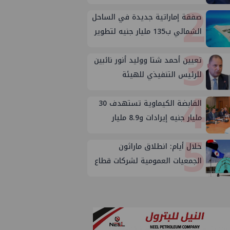
2
صفقة إماراتية جديدة في الساحل
الشمالي ب135 مليار جنيه لتطوير
3
الجفيرة
تعيين أحمد شتا ووليد أنور نائبين
للرئيس التنفيذي للهيئة
4
القابضة الكيماوية تستهدف 30
مليار جنيه إيرادات و8.9 مليار
5
صافي ربح
خلال أيام: انطلاق ماراثون
الجمعيات العمومية لشركات قطاع
البترول