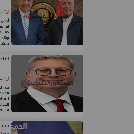
الأحد 13/أبريل
أجمل 
إبن قط
معهم ،
وهذا 
بالشر
لقاء 
الجمعة 11/أ
في لق
القابض
للقياد
القواب
4 ساعات من الجلوس على الطاولة شارحاً
محمد
وصافي ال