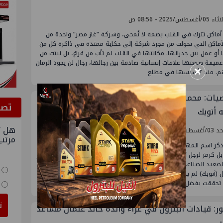
أغسطس/2025 - 08:56 ص
أماكن تترك في القلب بصمة لا تُمحى، وشركة “غاز مصر” واحدة من
لأماكن التي تحولت من مجرد شركة إلى حكاية ممتدة في ذاكرة كل من
أو عمل بين جدرانها. مكانتها في القلب لم تأتِ من فراغ، بل نبتت من
ميقة صنعتها علاقات إنسانية صادقة بين رجالها، رجال لن يجود الزمان
×
م. منذ تأسيسها في مطلع
ات: محمد بدر.. الرجل الذي جعل للصعيد عنوان
ﺗﺼﻮ
 أنوبك
هل ت
/2025 - 04:06 م
مرتب
ذكر اسم المهندس محمد بدر الدين، لا يُستحضر فقط كقيادة بترولية
 بل كرمز لرجل آمن بأهمية التنمية المتوازنة، وأدار مشروعًا قوميًا سيغير
لصعيد الصناعي والاقتصادي. مشروع شركة أسيوط الوطنية لتصنيع
ل (أنوبك) لم يكن مجرد مجمع تكرير، بل حلمًا طال انتظاره لأبناء الجنوب،
 تحققت بفضل
ت
ور: قيادات البترول في عزاء والدة خالد عثمان مساعد
ر