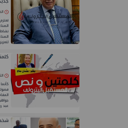
جديد
الخميس 28/
تعتزم 
الصناع
نشاطه
الصناع
لتعزيز
كلمت
الثلاثاء 19/
كأنما 
فصوله
المقام
جواهره
عبد ر
شخصي