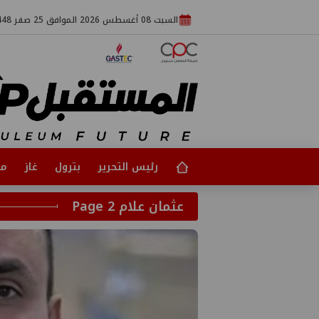
السبت 08 أغسطس 2026 الموافق 25 صفر 1448
رئيس التحرير
بترول
غاز
مت
عثمان علام Page 2