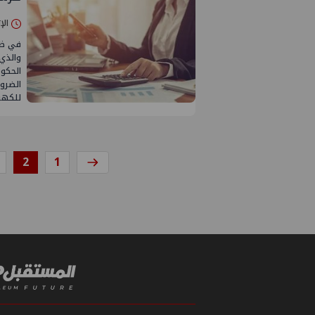
الإثنين 28/يو
في ظل
الضرو
للكهرب
2
1