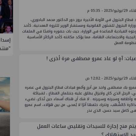
يوليو/2025 - 05:35 م
طاع البترول في الآونة الأخيرة بروز دور الدكتور محمد الباجوري،
زارة البترول للشئون القانونية ومستشار الوزير للثروة المعدنية، كأحد
لوجوه القيادية الصاعدة في الوزارة، حيث بات حضوره واضحًا في الملفات
اتيجية والاجتماعات الهامة، مما يؤكد مكانته كأحد الركائز الأساسية
ول إدارة
إسدال الستار على النسخة الثانية من
إيني 
ظومة العمل
"منتدى مصر للطاقة والصناعة 2026" بنجاح
ات: آهٍ لو عاد عمرو مصطفى مرة أخرى !
يوليو/2025 - 12:02 ص
مرو بك مصطفى واحد من أبرز وألمع قيادات قطاع البترول في عصره
، الرجل الذي كان ولايزال يطلق عليه جنتلمان القطاع ، لشياكة
 وأخلاقه وسيرته وسريرته . لا شك أن هناك أسماء حين تُذكر، تضيء
اكرة كالشُّهب، وتترك خلفها أثرًا لا يُمحى. من بين هؤلاء، اسم عمرو
 كامل سيد حسن، الذي نذر
تم منح إجازة للسيدات وتقليص ساعات العمل
يد الإستهلاك ؟