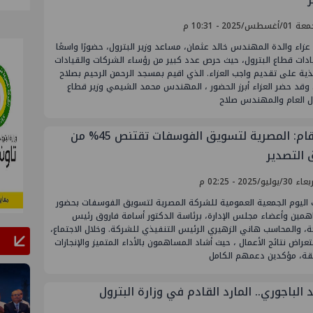
غسطس/2025 - 10:31 م
اء والدة المهندس خالد عثمان، مساعد وزير البترول، حضورًا واسعًا
دات قطاع البترول، حيث حرص عدد كبير من رؤساء الشركات والقيادات
ذية على تقديم واجب العزاء. الذي اقيم بمسجد الرحمن الرحيم بصلاح
وقد حضر العزاء أبرز الحضور ، المهندس محمد الشيمي وزير قطاع
ال العام والمهندس صلاح
بالأرقام: المصرية لتسويق الفوسفات تقتنص ‎%‎45 من
التصدير
يوليو/2025 - 02:25 م
اليوم الجمعية العمومية للشركة المصرية لتسويق الفوسفات بحضور
همين وأعضاء مجلس الإدارة، برئاسة الدكتور أسامة فاروق رئيس
، والمحاسب هاني الزهيري الرئيس التنفيذي للشركة. وخلال الاجتماع،
عراض نتائج الأعمال ، حيث أشاد المساهمون بالأداء المتميز والإنجازات
قة، مؤكدين دعمهم الكامل
الباجوري.. المارد القادم في وزارة البترول