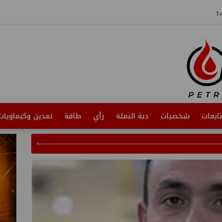
ابعات
شخصيات
دبة النملة
رأي
طاقة
تعدين وكيماويات
s