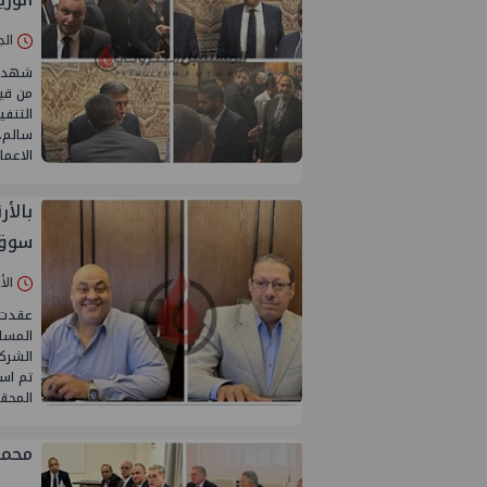
الجمعة 01/أ
شهد عز
من قيا
التنفي
سالم. 
الاعم
سوق 
الأربعاء 30/
عقدت 
المسا
الشركة
تم است
المحق
محمد 