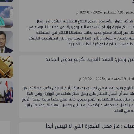
أغسطس/2025 - 02:18 م
شركة حلوان للأسمدة، إحدى القلاع الصناعية الرائدة في مجال
ات الكيماوية وإنتاج الأسمدة النيتروجينية، عن خطتها للتوسع في
ا عبر إنشاء مصنع جديد بجانب مصنعها القائم في المنطقة
ية بالتبين – حلوان. ويأتي هذا التوجه في إطار استراتيجية الشركة
 طاقتها الإنتاجية لمواكبة الطلب المتزايد
ين ونص: العقد الفريد لكريم بدوي الجديد
أغسطس/2025 - 09:02 م
التاريخ يعيد نفسه في ثوب جديد، فإذا بأيام البترول تكتب فصلاً آخر من
ا بعد أن أسدل الستار على رحيل معتز عاطف من الوزارة، وفي هذا
، يطل علينا المهندس كريم بدوي، كأنه يفتح عقداً فريداً جديداً، تُرصّع
 بالعدل والحكمة، وتُرصّف درره باللين وحسن المعاملة. وقد قال ابن
به في العقد
ات : غاز مصر..الشجرة التي لا تيبس أبداً