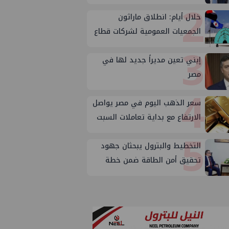
2
خلال أيام: انطلاق ماراثون
الجمعيات العمومية لشركات قطاع
3
البترول
إيني تعين مديراً جديد لها في
مصر
4
سعر الذهب اليوم في مصر يواصل
الارتفاع مع بداية تعاملات السبت
5
التخطيط والبترول يبحثان جهود
تحقيق أمن الطاقة ضمن خطة
التنمية الاقتصادية والاجتماعية
للعام المالي ٢٠٢٧/٢٠٢٦