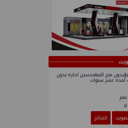
ﻳﺖ
ؤيدون منح المهندسين اجازة بدون
 لمدة عشر سنوات
نعم
لا
صويت
النتائج