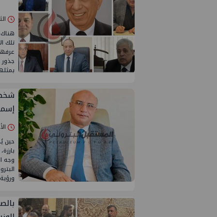
الثلاثاء 05/
هناك 
تلك ا
عرفها 
جذور ع
بمثله
شخصي
إسمه
الأحد 03/أغسطس
حين يُ
بارزة،
وجه ا
البترو
ورؤية
بالص
الوزي