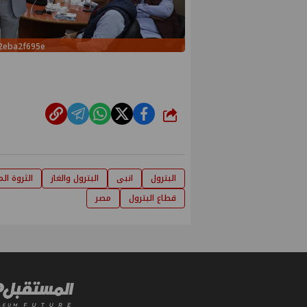
2eba2f695e
شارك
البترول
انبى
البترول والغاز
الثروة ال
قطاع البترول
مصر