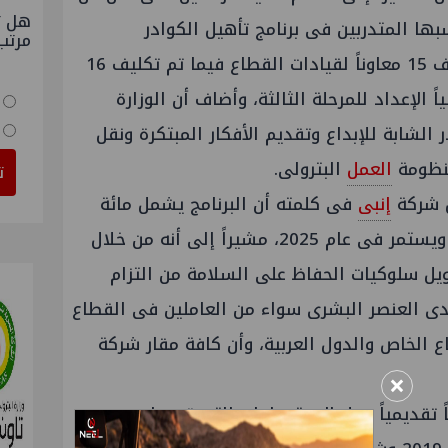
هل ت
بها المتدربين فى برنامج تأهيل الكوادر
مرتب
المتوسطة حيث شملت المرحلة تكليف 15 معاوناً لقيادات القطاع فيما تم تكليف 16
اً الإعداد للمرحلة الثالثة، وأضاف أن الوزارة
الشابة للإبداع وتقديم الأفكار المبتكرة ونقل
منظومة
العمل
البترولى.
ت
 شركة
إنبى
فى كلمته أن البرنامج يشمل مائة
متدرب وسيعقد بواقع مرتين شهرياً ويستمر فى عام 2025، مشيراً إلى أنه من خلال
يل سلوكيات الحفاظ على السلامة من التزام
لدى العنصر البشرى سواء من العاملين فى القطاع
ع الخاص والدول العربية، وأن كافة مقار شركة
×
تقديمياً حول الاستعدادات التى تمت لبدء