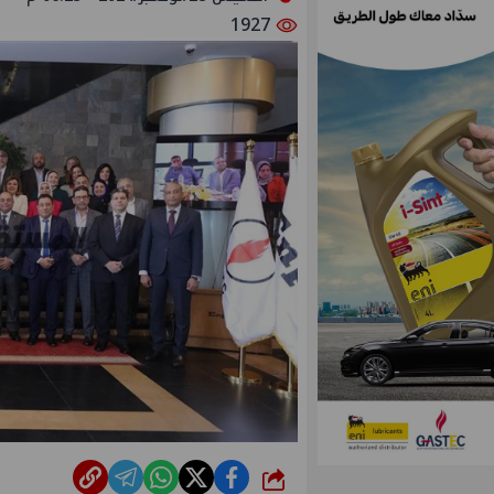
1927
شارك