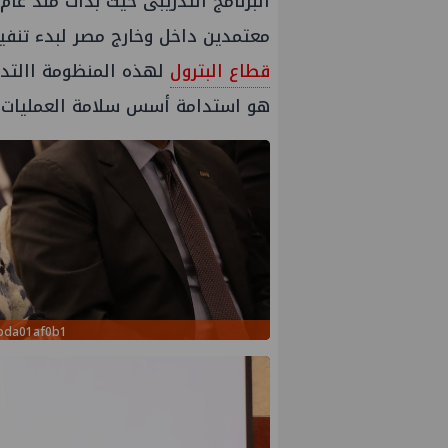
معتمدين داخل وخارج مصر لبدء تنفيذ 
قطاع البترول
لهذه المنظومة االتدر
هو استدامة أسس سلامة العمليات 
1bda01af0b1
عمال إنزال الخطوط البحرية
علاء عبدالفتاح يتفقد مصنع ووتك 
المرحلة الرابعة لتنمية حقل
الالواح الخشبية بإدكو
حري التابع لشركة شمال