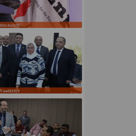
2bbc6ec1f0
f1aa6829c9