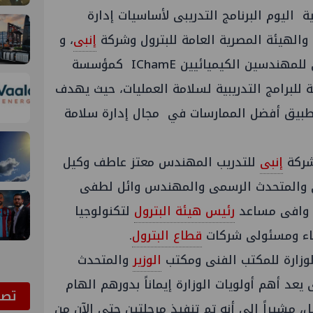
ة اليوم البرنامج التدريبى لأساسيات إدارة
ة والهيئة المصرية العامة للبترول وشركة
إنبى
، و
بإعتماد دولى من المعهد البريطاني للمهندسين الكيميائيين IChamE كمؤسسة
 للبرامج التدريبية لسلامة العمليات، حيث يهدف
 تطبيق أفضل الممارسات في مجال إدارة سلامة
 شركة
إنبى
للتدريب المهندس معتز عاطف وكيل
 والمتحدث الرسمى والمهندس وائل لطفى
 وافى مساعد
رئيس هيئة البترول
لتكنولوجيا
ساء ومسئولى شركات
قطاع البترول
.
وزارة للمكتب الفنى ومكتب
الوزير
والمتحدث
يعد أهم أولويات الوزارة إيماناً بدورهم الهام
ﺗﺼﻮ
، مشيراً إلى أنه تم تنفيذ مرحلتين حتى الآن من