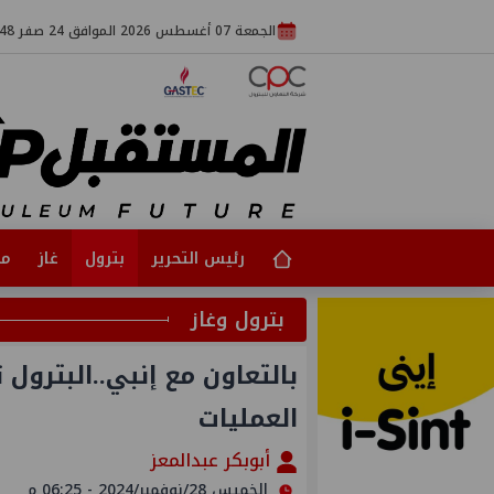
الجمعة 07 أغسطس 2026 الموافق 24 صفر 1448
رئيس التحرير
بترول
غاز
مت
بترول وغاز
بالتعاون مع إنبي..البترول 
العمليات
أبوبكر عبدالمعز
الخميس 28/نوفمبر/2024 - 06:25 م