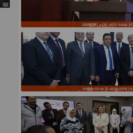
080dc8f1-a285-4055-9dab-3f
308bbcfd-dc73-4058-83fd-16