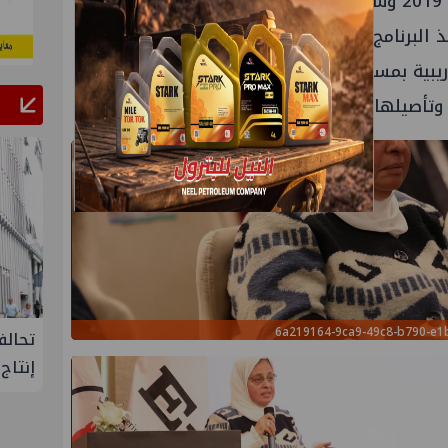
البرنامج التدريبى حيث بدأت منذ عام 2019 وشهدت تنفيذ مرحلتين لإعداد مدربين
البرنامج مما يعد مكسباً كبيراً وذلك لامتلاك
يبية بمستويات عالمية، مشيرةً إلى أن الهدف
وتأصيلها فى كافة أوجه
العمل
البترولى.
6a219164-9ca9-49c8-b790-e
لإنتاج
تحالف أوبك+ يتفق على زيادة طفيفة في
إسدال
إنتاج النفط خلال سبتمبر
"منتدى 