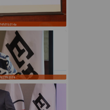
074fd1b314a
f627f631f4