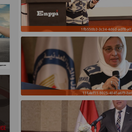
1fb550b3-3c34-4d6d-adf8-a
1184ef11-9025-404f-a6f9-be