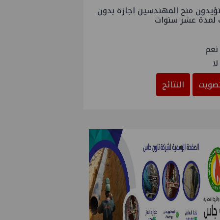
ؤيدون منح المهندسين اجازة بدون
 لمدة عشر سنوات
نعم
لا
صويت
النتائج