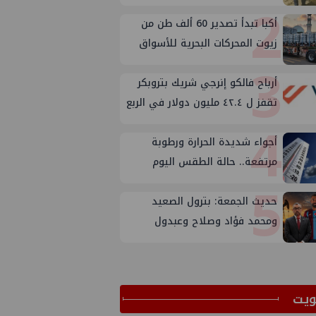
2
المكتب الفني للوزير؟
أكبا تبدأ تصدير 60 ألف طن من
زيوت المحركات البحرية للأسواق
3
الخارجية
أرباح فالكو إنرجي شريك بتروبكر
تقفز ل ٤٢.٤ مليون دولار في الربع
4
الثاني من ٢٠٢٦
أجواء شديدة الحرارة ورطوبة
مرتفعة.. حالة الطقس اليوم
5
الجمعة 7 أغسطس 2026
حديث الجمعة: بترول الصعيد
ومحمد فؤاد وصلاح وعبدول
ﻳﺖ