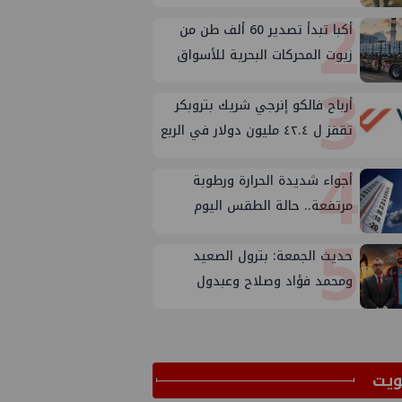
2
المكتب الفني للوزير؟
أكبا تبدأ تصدير 60 ألف طن من
زيوت المحركات البحرية للأسواق
3
الخارجية
أرباح فالكو إنرجي شريك بتروبكر
تقفز ل ٤٢.٤ مليون دولار في الربع
4
الثاني من ٢٠٢٦
أجواء شديدة الحرارة ورطوبة
مرتفعة.. حالة الطقس اليوم
5
الجمعة 7 أغسطس 2026
حديث الجمعة: بترول الصعيد
ومحمد فؤاد وصلاح وعبدول
ﻳﺖ