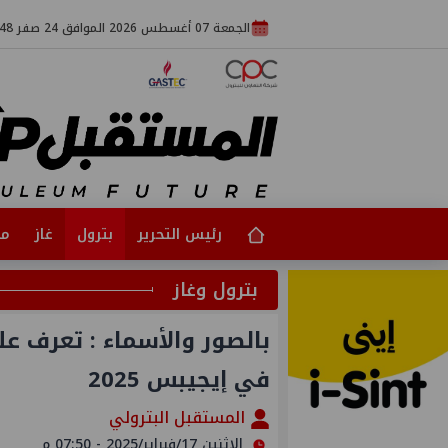
الجمعة 07 أغسطس 2026 الموافق 24 صفر 1448
رئيس التحرير
بترول
غاز
مت
بترول وغاز
بالصور والأسماء : تعرف ع
في إيجيبس 2025
المستقبل البترولي
الإثنين 17/فبراير/2025 - 07:50 م