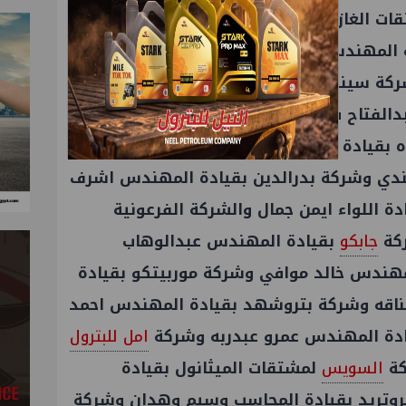
قات الغاز بقيادة المهندس ووائل عكاشه
 المهندس احمد بركه وشركة الحفر المصرية
كة سينو ثروة بقيادة المهندس تامر صلاح
الفتاح فرحات وشركة كارجاس بقيادة
ه بقيادة المهندس سعيد عبدالمنعم وشركة
ندي وشركة بدرالدين بقيادة المهندس اشرف
ة اللواء ايمن جمال والشركة الفرعونية
كة
جابكو
بقيادة المهندس عبدالوهاب
مهندس خالد موافي وشركة موربيتكو بقيادة
لناقه وشركة بتروشهد بقيادة المهندس احمد
دة المهندس عمرو عبدربه وشركة
امل للبترول
كة
السويس
لمشتقات الميثانول بقيادة
تريد بقيادة المحاسب وسيم وهدان وشركة