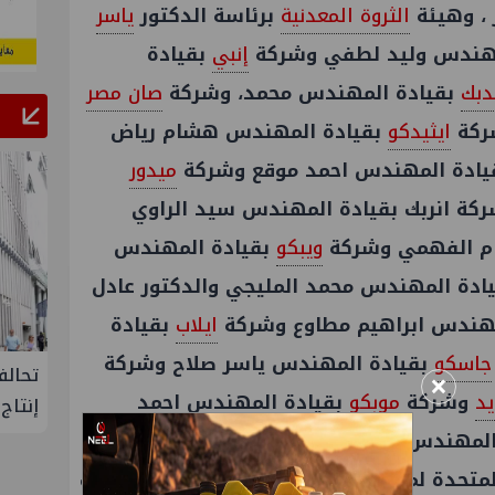
 ، وهيئة
الثروة المعدنية
برئاسة الدكتور
ياسر
مهندس وليد لطفي وشركة
إنبي
بقيادة
بك
بقيادة المهندس محمد، وشركة
صان مصر
كة
ايثيدكو
بقيادة المهندس هشام رياض
بقيادة المهندس احمد موقع وشركة
ميدور
كة انربك بقيادة المهندس سيد الراوي
ويبكو
بقيادة المهندس
دة المهندس محمد المليجي والدكتور عادل
مهندس ابراهيم مطاوع وشركة
ايلاب
بقيادة
جاسكو
بقيادة المهندس ياسر صلاح وشركة
لإنتاج
تحالف أوبك+ يتفق على زيادة طفيفة في
إسدال
×
يد
وشركة
موبكو
بقيادة المهندس احمد
إنتاج النفط خلال سبتمبر
"منتدى 
 المهندس محمد فتحي وشركة مودرن جاس
متحدة لمشتقات الغاز بقيادة المهندس رفعت