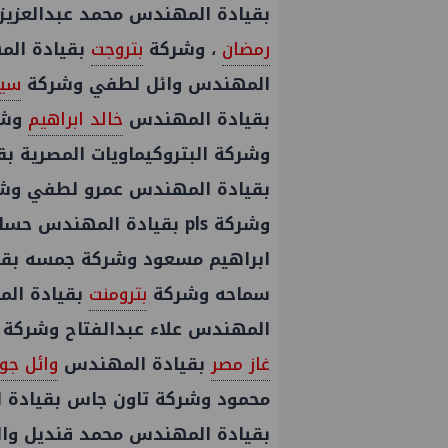
بقيادة المهندس محمد عبدالعزيز
رمضان
، وشركة
بتروجت
بقيادة ال
المهندس وائل لطفي وشركة
سيد
بقيادة المهندس
خالد ابراهيم
وشر
وشركة البتروكيماويات المصرية 
بقيادة المهندس عمرو لطفي وشر
وشركة pls بقيادة المهندس حسام الفهمي وشركة
ابراهيم مسعود وشركة جمسه بقيا
سماحه وشركة
بترومنت
بقيادة ال
المهندس علاء عبدالفتاح وشركة
عمال إنزال الخطوط البحرية
علاء عبدالفتاح يتفقد مصنع ووتك 
غاز مصر
بقيادة المهندس
وائل جو
المرحلة الرابعة لتنمية حقل
الالواح الخشبية بإدكو
حري التابع لشركة شمال
محمود وشركة تاون جاس بقيادة
بقيادة المهندس محمد قنديل وال