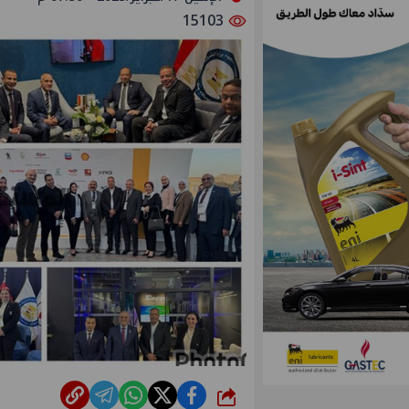
15103
شارك