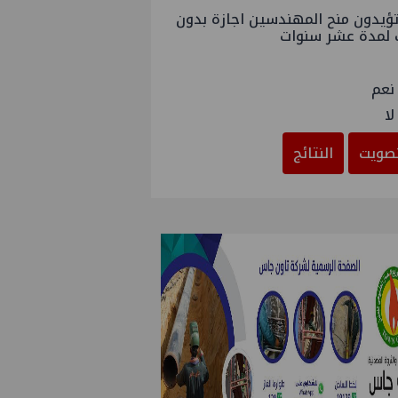
ؤيدون منح المهندسين اجازة بدون
 لمدة عشر سنوات
نعم
لا
صويت
النتائج