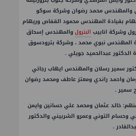
كتور وايمن المرشدي وشركة جنوب بتروزنيمه
ي والمهندس محمد رضوان وشركة سوكو
هام بقيادة المهندس محمود القفاص وريهام
ول وشركة انابيب
البترول
والمهندس إسحاق
 المهندس نبوي محمد ، وشركة بترودسوق
الدكتور عبدالحميد جويلي .
لدكتور سمير رسلان والمهندس ايهاب رجائي
ومان واحمد راندي ومعتز عاطف ومحمد رضوان
سمير .
نهم: خالد عثمان ومحمد علي حسانين وايمن
ي وحسام التوني وعمرو الشربيني والدكتور
القادر .