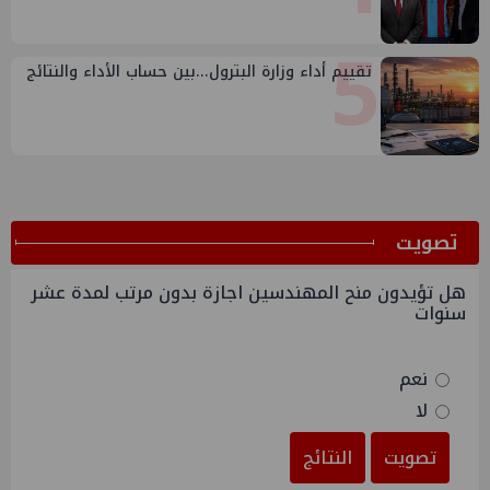
5
تقييم أداء وزارة البترول...بين حساب الأداء والنتائج
ﺗﺼﻮﻳﺖ
هل تؤيدون منح المهندسين اجازة بدون مرتب لمدة عشر
سنوات
نعم
لا
تصويت
النتائج