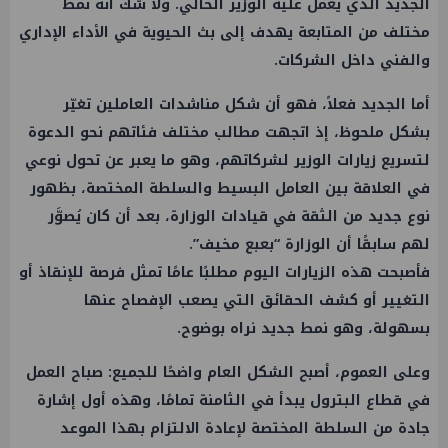
الجديد الذي يعمل عليه
الوزير
الحالي. ولا شك أنه نمط
مختلف من المتابعة يهدف إلى بث الحيوية في الأداء الإداري
والفني داخل الشركات.
أما الجديد فعلاً، فهو أن شكل مناشدات العاملين تغيّر
بشكل ملحوظ، إذ اتجهت مطالب مختلف فئاتهم نحو الدعوة
لتسريع زيارات
الوزير
لشركاتهم، وهو ما يعبر عن تحول نوعي
في العلاقة بين العامل البسيط والسلطة المختصة، بظهور
نوع جديد من الثقة في قيادات الوزارة، بعد أن كان يُصوَّر
لهم سابقًا أن الوزارة “بعبع مخيف”.
فأصبحت هذه الزيارات اليوم مطلبًا عامًا تمثل فرصة للإنقاذ أو
التغيير أو كشف الحقائق التي يصعب الإفصاح عنها
بسهولة، وهو نمط جديد نراه بوضوح.
وعلى العموم، أصبح الشكل العام واضحًا للجميع: صباح
العمل
في
قطاع البترول
يبدأ في الثامنة تمامًا، وهذه أول إشارة
جادة من السلطة المختصة لإعادة الالتزام بهذا الموعد