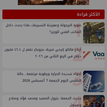
الأكثر قراءة
1
صورة البرجولة وعفريتة التسريبات..ماذا يحدث داخل
المكتب الفني للوزير؟
2
أرباح فالكو إنرجي شريك بتروبكر تقفز ل ٤٢.٤ مليون
دولار في الربع الثاني من ٢٠٢٦
3
أجواء شديدة الحرارة ورطوبة مرتفعة.. حالة
الطقس اليوم الجمعة 7 أغسطس 2026
4
حديث الجمعة: بترول الصعيد ومحمد فؤاد وصلاح
وعبدول