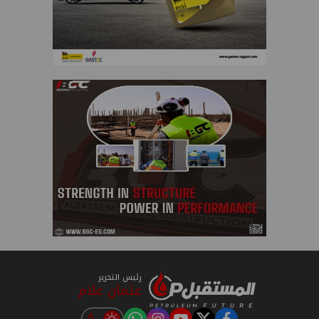
رئيس التحرير
عثمان علام