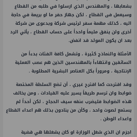
بشعابها ، والمهندس الذي ارسلوا في طلبه من القطاع
وسيعمل فى القطاع ، لكن جهاز حفر ما او بريمة في حاجة
اليه ، كذلك مهمة سفر لرئيس شركة وبدعوى من شركة
أخرى ولن ينفق مليماً واحداً على حساب القطاع ، يأتي الرد
بعد ان يكون المولد قد انفض.
الأمثلة والنماذج كثيرة ، وتشمل كافة الفئات بدءاً من
السائقين وانتهاءاً بالمهندسين الذين هم عصب العملية
الإنتاجية ، ومروراً بكل العناصر البشرية المطلوبة .
وقد اقترحت كما اقترح غيري ، أن تضع السلطة المختصة
ضوابط وان ترسم طريقاً يسير عليه القيادات ، ومن يخالف
هذه الضوابط فليضرب عنقه سيف الحجاج ، لكن أحداً لم
يستمع لصوت واحد ، وكأن من ينادون بذلك هم اعداء القطاع
واعداء الوطن .
اجزم ان الذي شغل الوزارة او كان يشغلها هي قضية