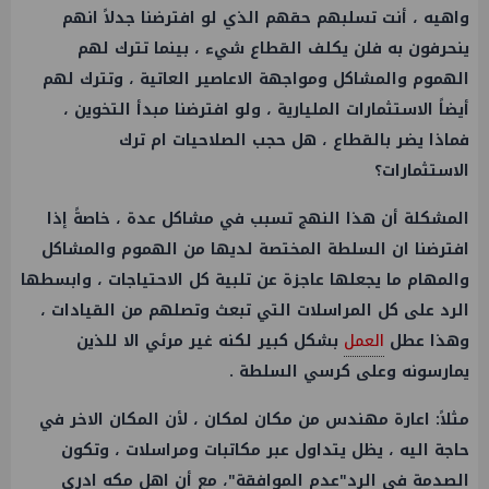
واهيه ، أنت تسلبهم حقهم الذي لو افترضنا جدلاً انهم
ينحرفون به فلن يكلف القطاع شيء ، بينما تترك لهم
الهموم والمشاكل ومواجهة الاعاصير العاتية ، وتترك لهم
أيضاً الاستثمارات المليارية ، ولو افترضنا مبدأ التخوين ،
فماذا يضر بالقطاع ، هل حجب الصلاحيات ام ترك
الاستثمارات؟
المشكلة أن هذا النهج تسبب في مشاكل عدة ، خاصةً إذا
افترضنا ان السلطة المختصة لديها من الهموم والمشاكل
والمهام ما يجعلها عاجزة عن تلبية كل الاحتياجات ، وابسطها
الرد على كل المراسلات التي تبعث وتصلهم من القيادات ،
وهذا عطل
العمل
بشكل كبير لكنه غير مرئي الا للذين
يمارسونه وعلى كرسي السلطة .
مثلاً: اعارة مهندس من مكان لمكان ، لأن المكان الاخر في
حاجة اليه ، يظل يتداول عبر مكاتبات ومراسلات ، وتكون
الصدمة في الرد"عدم الموافقة"، مع أن اهل مكه ادرى