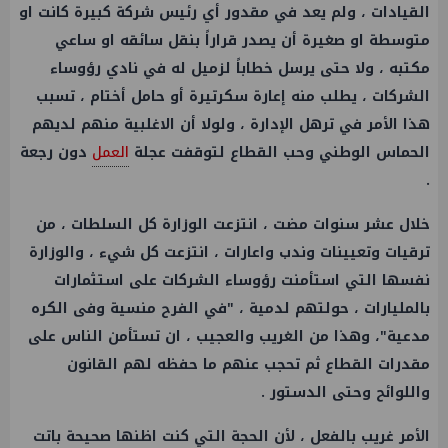
القيادات ، ولم يعد في مقدور أي رئيس شركة كبيرة كانت او
متوسطة او صغيرة أن يصدر قراراً بنقل سائقه او ساعي
مكتبه ، ولا حتى يرسل خطاباً لزميل له في نادي رؤوساء
الشركات ، يطلب منه إعارة سكرتيرة أو حامل أختام ، تسبب
هذا الأمر في ترهل الإدارة ، ولولا أن الاغلبية منهم لديهم
الحماس الوطني وحب القطاع لتوقفت عجلة
العمل
دون رجعة
.
خلال عشر سنوات مضت ، انتزعت الوزارة كل السلطات ، من
ترقيات وتعيينات وندب واعارات ، انتزعت كل شيء ، والوزارة
نفسها التي استأمنت رؤوساء الشركات على استثمارات
بالمليارات ، حولتهم لدمية ، "في الفرح منسية وفى الكره
مدعية"، وهذا من الغريب والعجيب ، ان تستأمن الناس على
مقدرات القطاع ثم تحجب عنهم ما حفظه لهم القانون
واللوائح وحتى الدستور .
الأمر غريب بالفعل ، لأن الحجة التي كنت اظنها صحيحة باتت