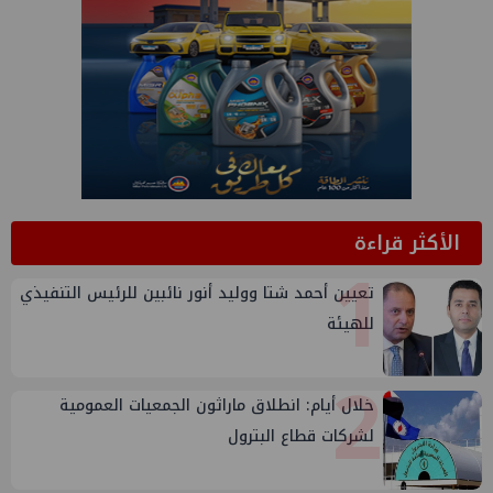
الأكثر قراءة
1
تعيين أحمد شتا ووليد أنور نائبين للرئيس التنفيذي
للهيئة
2
خلال أيام: انطلاق ماراثون الجمعيات العمومية
لشركات قطاع البترول