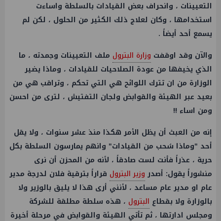
التعيينات ، وانحراف بعض القيادات بالسلطة واساءت
استخدامها ، وكان لعلاج ذلك الكثير من الحلول ، لكن لم
يسمع أحد أيضاً .
والآن وقد اوقفت
وزارة البترول
ملف التعيينات وجمدته ، ما
الذي يخيفها من عودة الصلاحيات للقيادات ، وماذا يضير
الوزارة من ان تترك اللوائح هي التي تحكم ، وتراقب هي من
بعيد عبر الهيئة والقوابض ولجان التفتيش ، لترى من احسن
ومن اساء !!
إنه من العبث أن يظل الأمر هكذا منذ عشر سنوات ، ولا يقل
أحد "وماذا سُحب من القيادات" وانهم يمارسون السلطة بكل
حرية ، عذراً فأنت لست صادقاً ، لأنه من المحزن أن نرى
منشوراً يقول: أصدر
وزير البترول
قراراً بترقية فلان لدرجة مدير
عام او مدير عام مساعد ، لأنني أرى هذا لا يليق بالوزير ولا
بالوزارة ولا بقطاع
البترول
، هذه سلطة مطلقة للشركة
ومجلس ادارتها ، ثم تأتي الهيئة والقوابض في مرحلة أخيرة