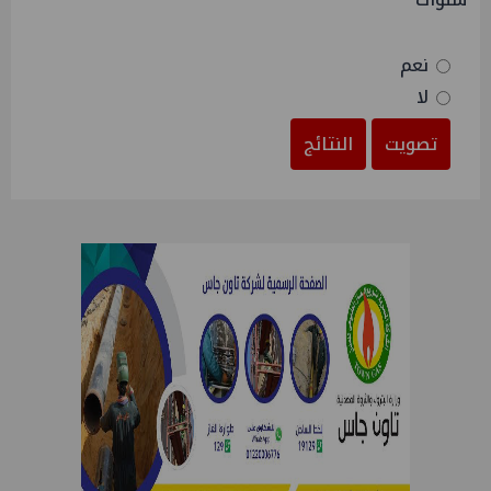
نعم
لا
تصويت
النتائج